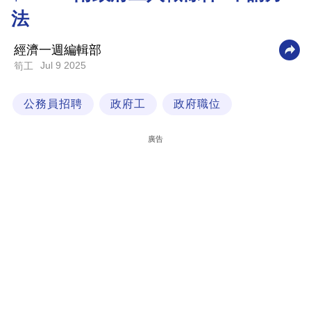
法
科
技
經濟一週編輯部
職
Jul 9 2025
筍工
場
公務員招聘
政府工
政府職位
生
活
廣告
時
事
專
欄
訂
閱
專
區