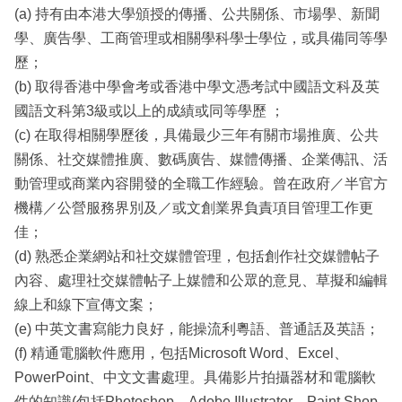
(a) 持有由本港大學頒授的傳播、公共關係、市場學、新聞
學、廣告學、工商管理或相關學科學士學位，或具備同等學
歷；
(b) 取得香港中學會考或香港中學文憑考試中國語文科及英
國語文科第3級或以上的成績或同等學歷 ；
(c) 在取得相關學歷後，具備最少三年有關市場推廣、公共
關係、社交媒體推廣、數碼廣告、媒體傳播、企業傳訊、活
動管理或商業內容開發的全職工作經驗。曾在政府／半官方
機構／公營服務界別及／或文創業界負責項目管理工作更
佳；
(d) 熟悉企業網站和社交媒體管理，包括創作社交媒體帖子
內容、處理社交媒體帖子上媒體和公眾的意見、草擬和編輯
線上和線下宣傳文案；
(e) 中英文書寫能力良好，能操流利粵語、普通話及英語；
(f) 精通電腦軟件應用，包括Microsoft Word、Excel、
PowerPoint、中文文書處理。具備影片拍攝器材和電腦軟
件的知識(包括Photoshop、Adobe Illustrator、Paint Shop