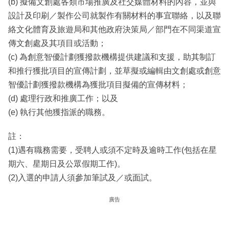
(b) 擬備文創處各類市場推廣及社交媒體材料的內容，並與
設計及印刷／製作公司就製作有關材料的事宜聯絡，以及聯
絡文化體育及旅遊局和其他政府決策局／部門在不同渠道宣
傳文創處及其項目或活動；
(c) 為創意智優計劃獲撥款機構提供建議和支援，助其制訂
和推行獲批項目的宣傳計劃，並草擬或編輯由文創處或創意
智優計劃獲撥款機構為獲批項目擬備的宣傳材料；
(d) 處理行政和推廣工作；以及
(e) 執行其他獲指派的職務。
註：
(1)遇有職務需要，受聘人或須不定時及逾時工作(包括在星
期六、星期日及公眾假期工作)。
(2)入選的申請人須參加筆試及／或面試。
廣告