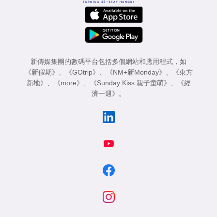
新傳媒集團的數碼平台包括多個網站和應用程式，如
《新假期》
、
《GOtrip》
、
《NM+新Monday》
、
《東方
新地》
、
《more》
、
《Sunday Kiss 親子童萌》
、
《經
濟一週》
。