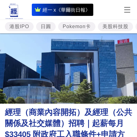
即
經一 x《華爾街日報》
時
財
港股IPO
日圓
Pokemon卡
美股科技股
經
專
題
投
資
樓
市
理
經理（商業內容開拓）及經理（公共
財
關係及社交媒體）招聘｜起薪每月
商
$33405 附政府工入職條件+申請方
業