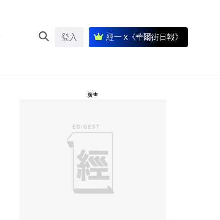
登入
經一 x《華爾街日報》
廣告