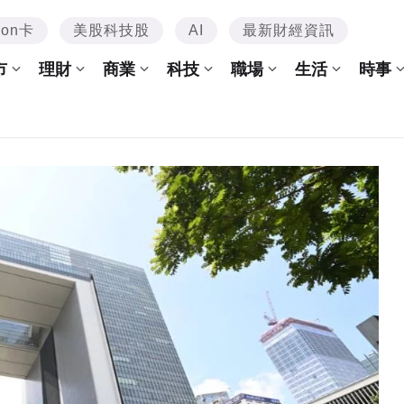
mon卡
美股科技股
AI
最新財經資訊
市
理財
商業
科技
職場
生活
時事