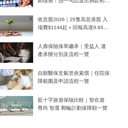
銷債務！憑一句話道出捐款初
衷：加州26萬人接獲免債通知、
一度被誤當詐騙手段
收息股2026｜25隻高息港股 入
場費$1144起＋回報高達9.93
厘！持續更新
人壽保險保單繼承｜受益人 遺
產承辦分別及流程一覽
自願醫保支氣管炎索償｜住院保
障範圍及申請流程一覽
藍十字旅遊保險比較｜智在遊
尊尚 智選 郵輪計劃保障額一覽