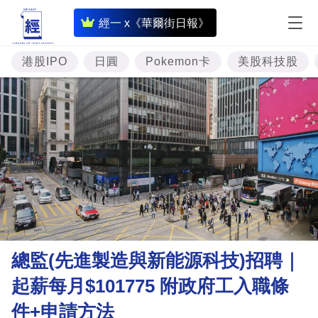
即
經一 x《華爾街日報》
時
財
港股IPO
日圓
Pokemon卡
美股科技股
經
專
題
投
資
樓
市
理
總監(先進製造與新能源科技)招聘｜
財
起薪每月$101775 附政府工入職條
商
件+申請方法
業