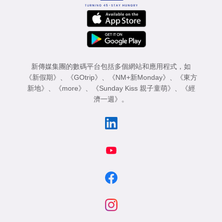
新傳媒集團的數碼平台包括多個網站和應用程式，如
《新假期》
、
《GOtrip》
、
《NM+新Monday》
、
《東方
新地》
、
《more》
、
《Sunday Kiss 親子童萌》
、
《經
濟一週》
。