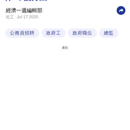
科
經濟一週編輯部
技
Jul 17 2025
筍工
職
公務員招聘
政府工
政府職位
總監
場
生
廣告
活
時
事
專
欄
訂
閱
專
區