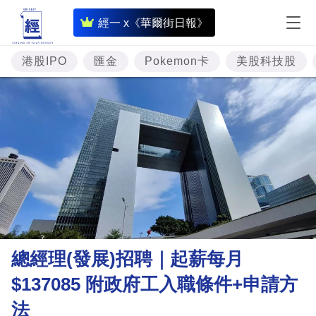
即
經一 x《華爾街日報》
時
財
港股IPO
匯金
Pokemon卡
美股科技股
經
專
題
投
資
樓
市
理
總經理(發展)招聘｜起薪每月
財
$137085 附政府工入職條件+申請方
商
法
業