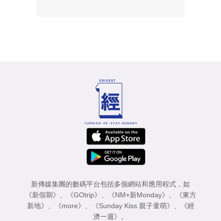
新傳媒集團的數碼平台包括多個網站和應用程式，如
《新假期》
、
《GOtrip》
、
《NM+新Monday》
、
《東方
新地》
、
《more》
、
《Sunday Kiss 親子童萌》
、
《經
濟一週》
。