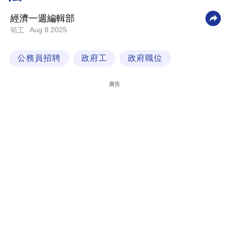
科
經濟一週編輯部
技
Aug 8 2025
筍工
職
公務員招聘
政府工
政府職位
場
生
廣告
活
時
事
專
欄
訂
閱
專
區