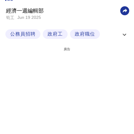
科
經濟一週編輯部
技
Jun 19 2025
筍工
職
公務員招聘
政府工
政府職位
場
臨床心理學家
生
廣告
活
時
事
專
欄
訂
閱
專
區