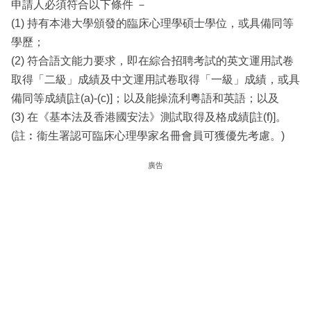
申請人必須符合以下條件 －
(1) 持有本港大學頒發的臨床心理學碩士學位，或具備同等
學歷；
(2) 符合語文能力要求，即在綜合招聘考試的英文運用試卷
取得「二級」成績及中文運用試卷取得「一級」成績，或具
備同等成績[註(a)-(c)]；以及能操流利粵語和英語；以及
(3) 在《基本法及香港國安法》測試取得及格成績[註(f)]。
(註︰衞生署認可臨床心理學家名冊會員可獲優先考慮。)
廣告