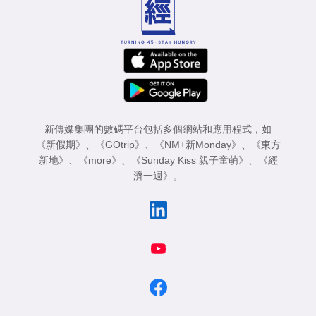
新傳媒集團的數碼平台包括多個網站和應用程式，如
《新假期》
、
《GOtrip》
、
《NM+新Monday》
、
《東方
新地》
、
《more》
、
《Sunday Kiss 親子童萌》
、
《經
濟一週》
。