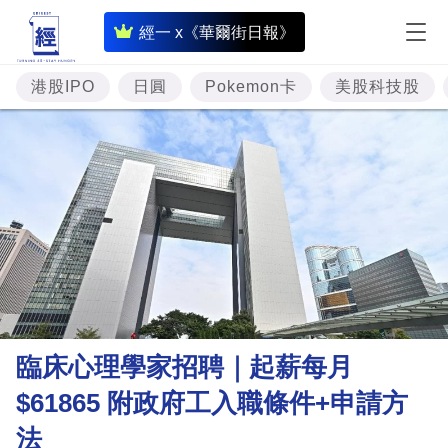
即
經一 x《華爾街日報》
時
財
港股IPO
日圓
Pokemon卡
美股科技股
經
專
題
投
資
樓
市
理
臨床心理學家招聘｜起薪每月
財
$61865 附政府工入職條件+申請方
商
法
業