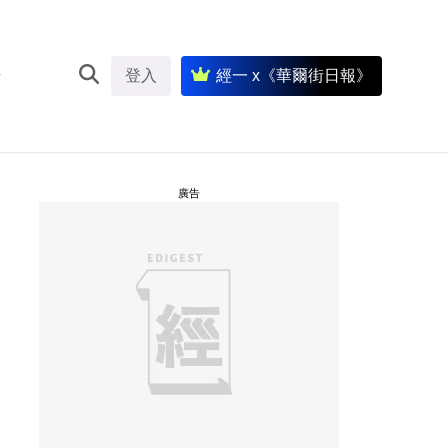
登入
經一 x《華爾街日報》
廣告