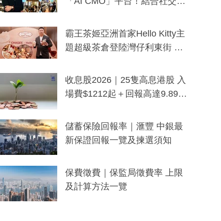
「AI CMO」平台！結合社交聆
聽與廣東話大模型 助中小企數
分鐘生成「貼地」宣傳短片
霸王茶姬亞洲首家Hello Kitty主
題超級茶倉登陸灣仔利東街 推
出首創「伯爵紅茶色」Hello Kitt
y及香港限定特調系列
收息股2026｜25隻高息港股 入
場費$1212起＋回報高達9.89
厘！持續更新
儲蓄保險回報率｜滙豐 中銀最
新保證回報一覽及揀選須知
保費徵費｜保監局徵費率 上限
及計算方法一覽