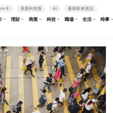
mon卡
美股科技股
AI
最新財經資訊
市
理財
商業
科技
職場
生活
時事