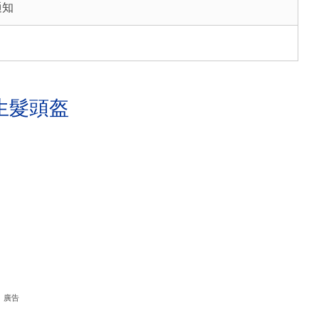
通知
生髮頭盔
廣告