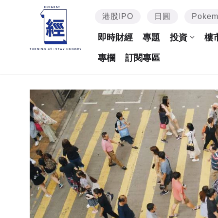
港股IPO
日圓
Poke
即時財經
專題
投資
樓
專欄
訂閱專區