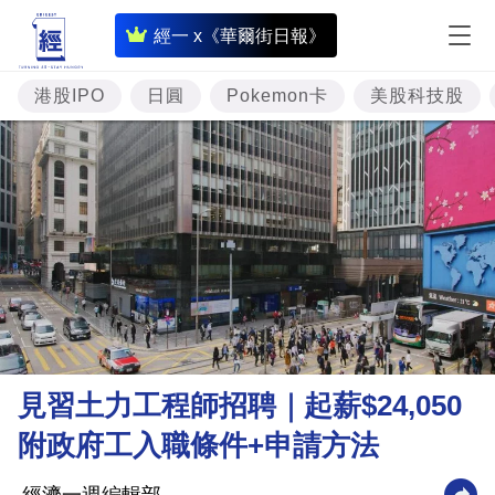
即
經一 x《華爾街日報》
時
財
港股IPO
日圓
Pokemon卡
美股科技股
經
專
題
投
資
樓
市
理
見習土力工程師招聘｜起薪$24,050
財
附政府工入職條件+申請方法
商
業