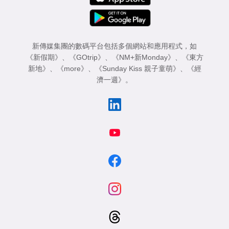
新傳媒集團的數碼平台包括多個網站和應用程式，如
《新假期》
、
《GOtrip》
、
《NM+新Monday》
、
《東方
新地》
、
《more》
、
《Sunday Kiss 親子童萌》
、
《經
濟一週》
。