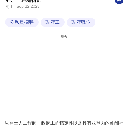
經濟一週編輯部
Sep 22 2023
筍工
科
技
公務員招聘
政府工
政府職位
職
場
廣告
生
活
時
事
專
欄
訂
閱
專
見習土力工程師｜政府工的穩定性以及具有競爭力的薪酬福
區