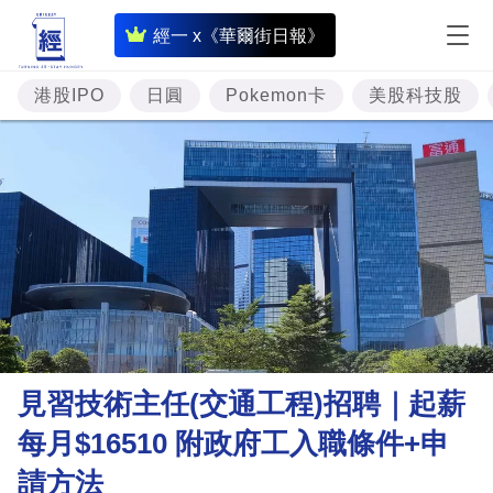
即
經一 x《華爾街日報》
時
財
港股IPO
日圓
Pokemon卡
美股科技股
經
專
題
投
資
樓
市
理
見習技術主任(交通工程)招聘｜起薪
財
每月$16510 附政府工入職條件+申
商
請方法
業