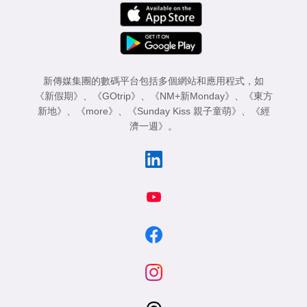
新傳媒集團的數碼平台包括多個網站和應用程式，如
《新假期》
、
《GOtrip》
、
《NM+新Monday》
、
《東方
新地》
、
《more》
、
《Sunday Kiss 親子童萌》
、
《經
濟一週》
。