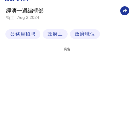
科
經濟一週編輯部
技
Aug 2 2024
筍工
職
公務員招聘
政府工
政府職位
場
生
廣告
活
時
事
專
欄
訂
閱
專
區