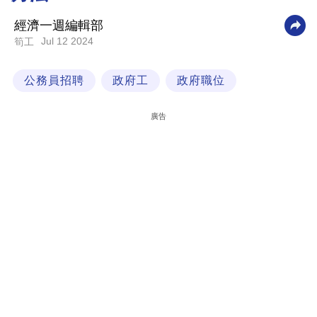
科
經濟一週編輯部
技
Jul 12 2024
筍工
職
公務員招聘
政府工
政府職位
場
生
廣告
活
時
事
專
欄
訂
閱
專
區