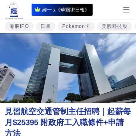
即
經一 x《華爾街日報》
時
財
港股IPO
日圓
Pokemon卡
美股科技股
經
專
題
投
資
樓
市
理
見習航空交通管制主任招聘｜起薪每
財
月$25395 附政府工入職條件+申請
商
方法
業