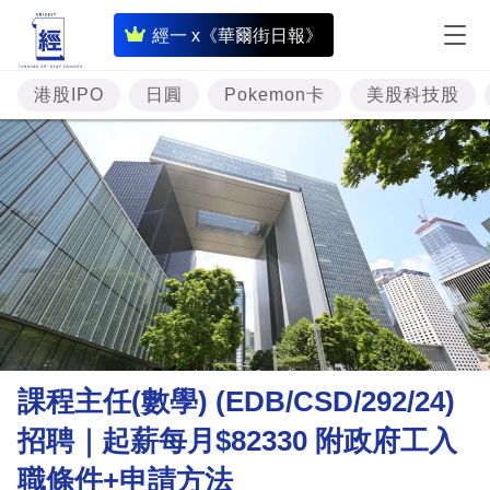
即
經一 x《華爾街日報》
時
財
港股IPO
日圓
Pokemon卡
美股科技股
經
專
題
投
資
樓
市
理
課程主任(數學) (EDB/CSD/292/24)
財
招聘｜起薪每月$82330 附政府工入
商
職條件+申請方法
業