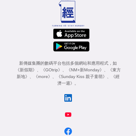
新傳媒集團的數碼平台包括多個網站和應用程式，如
《新假期》
、
《GOtrip》
、
《NM+新Monday》
、
《東方
新地》
、
《more》
、
《Sunday Kiss 親子童萌》
、
《經
濟一週》
。