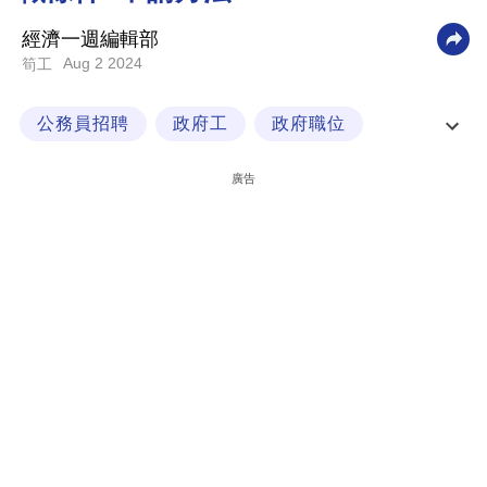
科
經濟一週編輯部
技
Aug 2 2024
筍工
職
公務員招聘
政府工
政府職位
場
課程主任
生
廣告
活
時
事
專
欄
訂
閱
專
區