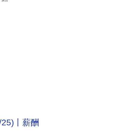
廣告
4/25)丨薪酬