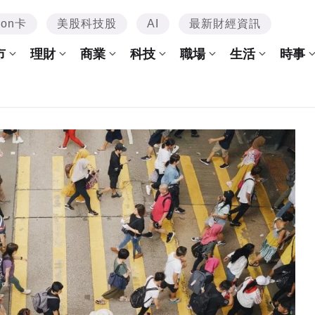
mon卡
美股科技股
AI
最新財經資訊
市
理財
商業
科技
職場
生活
時事