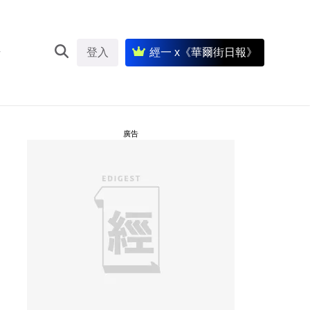
登入
經一 x《華爾街日報》
廣告