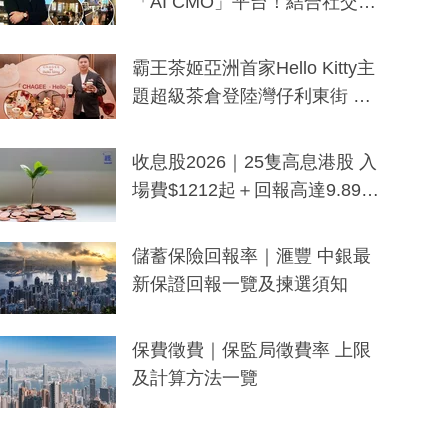
「AI CMO」平台！結合社交聆
聽與廣東話大模型 助中小企數
分鐘生成「貼地」宣傳短片
霸王茶姬亞洲首家Hello Kitty主
題超級茶倉登陸灣仔利東街 推
出首創「伯爵紅茶色」Hello Kitt
y及香港限定特調系列
收息股2026｜25隻高息港股 入
場費$1212起＋回報高達9.89
厘！持續更新
儲蓄保險回報率｜滙豐 中銀最
新保證回報一覽及揀選須知
保費徵費｜保監局徵費率 上限
及計算方法一覽