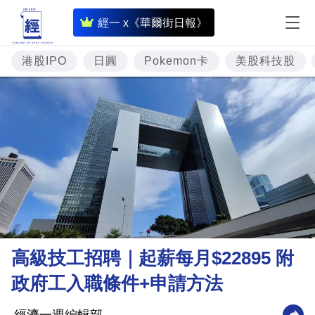
即
經一 x《華爾街日報》
時
財
港股IPO
日圓
Pokemon卡
美股科技股
經
專
題
投
資
樓
市
理
高級技工招聘｜起薪每月$22895 附
財
政府工入職條件+申請方法
商
業