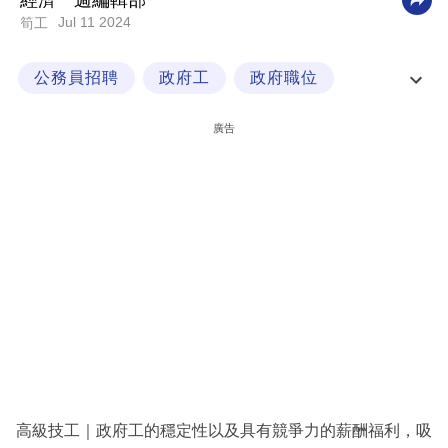
經濟一週編輯部
Jul 11 2024
筍工
科
技
公務員招聘
政府工
政府職位
職
高級技工
場
廣告
生
活
時
事
專
欄
訂
閱
專
高級技工｜政府工的穩定性以及具有競爭力的薪酬福利，吸
區