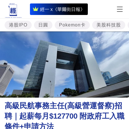
即
經一 x《華爾街日報》
時
財
港股IPO
日圓
Pokemon卡
美股科技股
經
專
題
投
資
樓
市
理
高級民航事務主任(高級營運督察)招
財
聘｜起薪每月$127700 附政府工入職
商
條件+申請方法
業