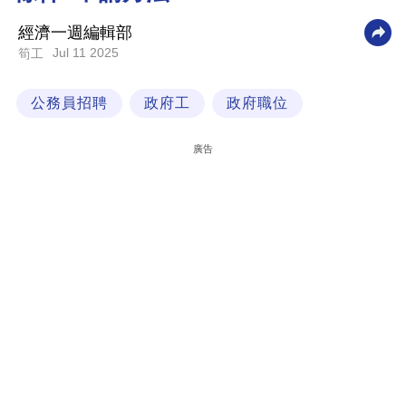
科
經濟一週編輯部
技
Jul 11 2025
筍工
職
公務員招聘
政府工
政府職位
場
生
廣告
活
時
事
專
欄
訂
閱
專
區