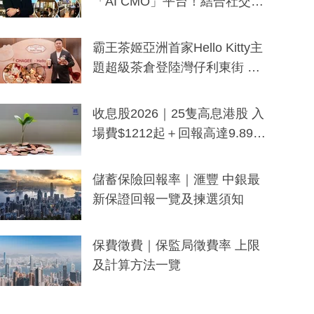
「AI CMO」平台！結合社交聆
聽與廣東話大模型 助中小企數
分鐘生成「貼地」宣傳短片
霸王茶姬亞洲首家Hello Kitty主
題超級茶倉登陸灣仔利東街 推
出首創「伯爵紅茶色」Hello Kitt
y及香港限定特調系列
收息股2026｜25隻高息港股 入
場費$1212起＋回報高達9.89
厘！持續更新
儲蓄保險回報率｜滙豐 中銀最
新保證回報一覽及揀選須知
保費徵費｜保監局徵費率 上限
及計算方法一覽