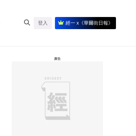
登入
經一 x《華爾街日報》
廣告