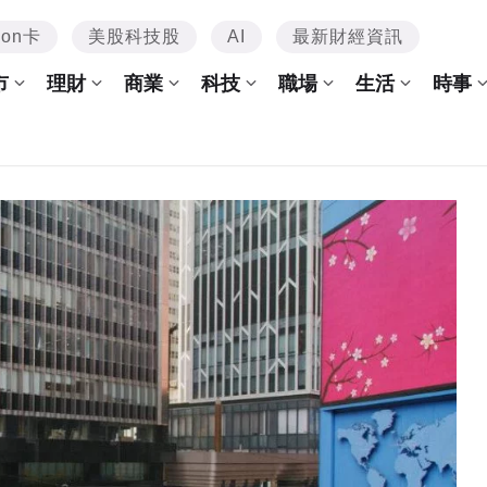
mon卡
美股科技股
AI
最新財經資訊
市
理財
商業
科技
職場
生活
時事