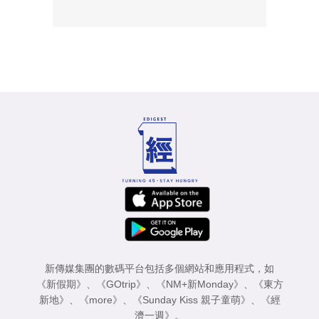
新傳媒集團的數碼平台包括多個網站和應用程式，如
《新假期》
、
《GOtrip》
、
《NM+新Monday》
、
《東方
新地》
、
《more》
、
《Sunday Kiss 親子童萌》
、
《經
濟一週》
。