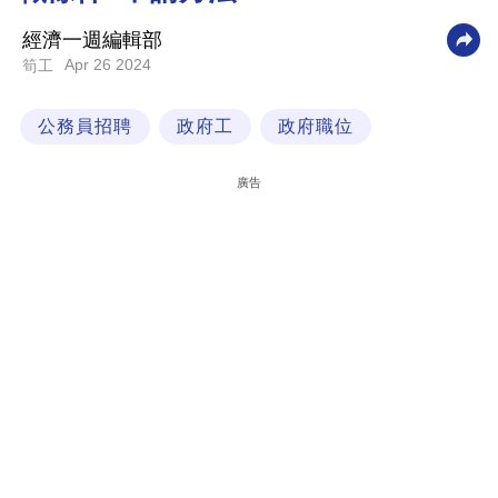
科
經濟一週編輯部
技
Apr 26 2024
筍工
職
公務員招聘
政府工
政府職位
場
生
廣告
活
時
事
專
欄
訂
閱
專
區