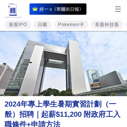
即
經一 x《華爾街日報》
時
財
港股IPO
日圓
Pokemon卡
美股科技股
經
專
題
投
資
樓
市
理
2024年專上學生暑期實習計劃（一
財
般）招聘｜起薪$11,200 附政府工入
商
職條件+申請方法
業