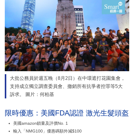
大批公務員於週五晚（8月2日）在中環遮打花園集會，
支持成立獨立調查委員會、撤銷所有抗爭者控罪等5大
訴求。 圖片：何柏基
限時優惠：美國FDA認證 激光生髮頭盔
美國amazon鎖量及評價No. 1
輸入「NMG100」優惠碼額外減$100