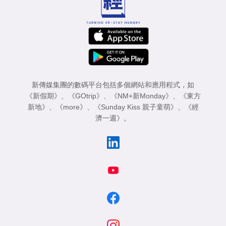
新傳媒集團的數碼平台包括多個網站和應用程式，如
《新假期》
、
《GOtrip》
、
《NM+新Monday》
、
《東方
新地》
、
《more》
、
《Sunday Kiss 親子童萌》
、
《經
濟一週》
。