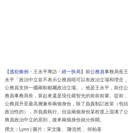
科
技
職
場
生
活
時
【
逃犯條例
・王永平專訪・
經一拆局
】前
公務員
事務局長王
事
永平「政治中立並不表示公務員唔可以有政治立場和理念，
專
公務員支持一國兩制都屬政治立場。」他是王永平，前任公
欄
務員事務局長，算起來還是現任羅智光的前前前輩。從前，
公務員升至最高層兼有兩個身份，除了負責制訂政策（包括
訂
政治性的），亦負責執行。但這兩個身份某程度上混淆了公
閱
務員政治中立的原則，後來兩個身份就分拆開。
專
撰文：Lynn | 圖片：宋文隆、 陳浩然 、何柏基
區