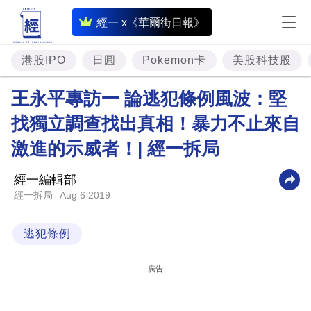
即
經一 x《華爾街日報》
時
財
港股IPO
日圓
Pokemon卡
美股科技股
經
王永平專訪一 論逃犯條例風波：堅
專
找獨立調查找出真相！暴力不止來自
題
激進的示威者！| 經一拆局
投
資
經一編輯部
樓
Aug 6 2019
經一拆局
市
逃犯條例
理
財
廣告
商
業