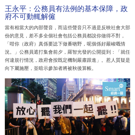
王永平：公務員有法例的基本保障，政
府不可動輒解僱
當有相當大的內部聲音，而這些聲音只不過是反映社會大部
份的意見，差不多全個社會包括公務員都說你做得不對，
「咁你（政府）真係要諗下做番啲野，呢個係好嚴峻嘅情
況。」公務員遮打集會前夕，羅智光發的公開提到：「就任
何違規行情況，政府會按既定機制嚴肅跟進」。惹人質疑是
向下屬施壓，並暗示參加者將被秋後算帳。