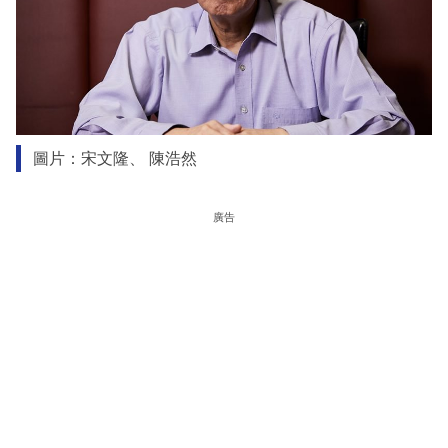
圖片：宋文隆、 陳浩然
廣告