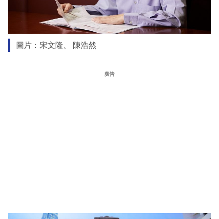
圖片：宋文隆、 陳浩然
廣告