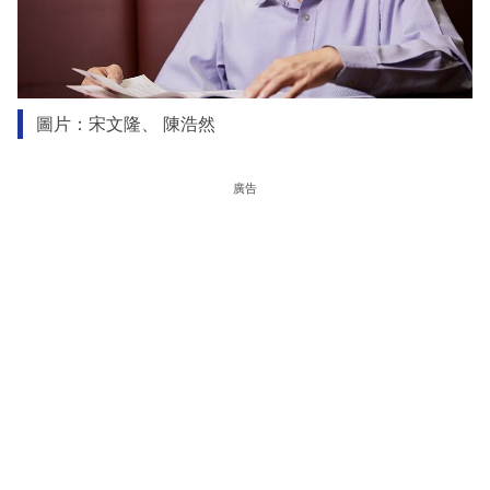
圖片：宋文隆、 陳浩然
廣告