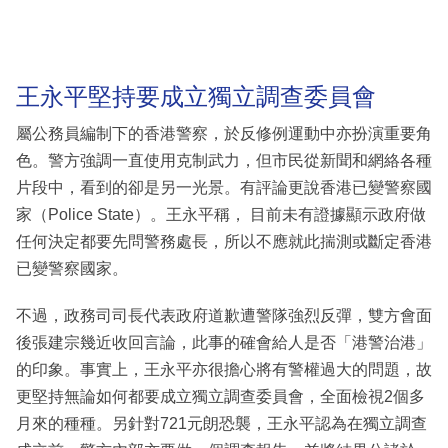
王永平堅持要成立獨立調查委員會
屬公務員編制下的香港警察，於反修例運動中亦扮演重要角
色。警方強調一直使用克制武力，但市民從新聞和網絡各種
片段中，看到的卻是另一光景。有評論更說香港已變警察國
家（Police State）。王永平稱， 目前未有證據顯示政府做
任何決定都要先問警務處長，所以不應就此揣測或斷定香港
已變警察國家。
不過，政務司司長代表政府道歉遭警隊強烈反彈，雙方會面
後張建宗幾近收回言論，此事的確會給人是否「港警治港」
的印象。事實上，王永平亦很擔心將有警權過大的問題，故
更堅持無論如何都要成立獨立調查委員會，全面檢視2個多
月來的種種。另針對721元朗恐襲，王永平認為在獨立調查