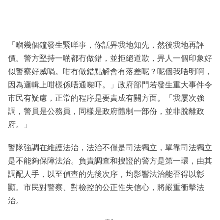
「嗰幾個鐘發生緊咩事，你話畀我地知先，然後我地再評
價。警方堅持一啲都冇做錯，並拒絕道歉，畀人一個印象好
似警察好威喎。咁冇做錯點解會有落差呢？呢個我唔明啊，
因為邏輯上咁樣係唔通㗎吓。」政府部門若發生重大事件令
市民有疑慮，正常的程序是要責成有關方面。「我屢次強
調，警員是公務員，同樣是政府體制一部份，並非脫離政
府。」
警隊強調在維護法治，法治不僅是司法獨立，單靠司法獨立
是不能夠保障法治。負責調查和搜證的警方是第一環，由其
調配人手，以至偵查的先後次序，均影響法治能否得以彰
顯。市民對警察、對檢控的公正性失信心，將嚴重衝擊法
治。