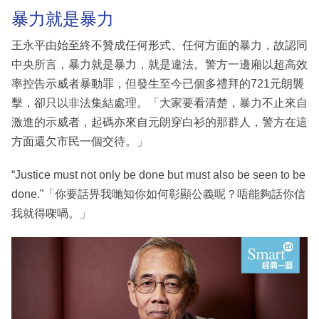
暴力就是暴力
王永平由始至終不贊成任何形式、任何方面的暴力，故認同
中央所言，暴力就是暴力，就是違法。警方一邊廂以超高效
率控告示威者暴動罪，但發生至今已個多禮拜的721元朗襲
擊，卻只以非法集結處理。「大家要看清楚，暴力不止來自
激進的示威者，起碼亦來自元朗穿白衫的那群人，警方在這
方面還欠市民一個交待。」
“Justice must not only be done but must also be seen to be
done.”「你要話畀我哋知你如何彰顯公義呢？唔能夠話你信
我就得㗎喎。」