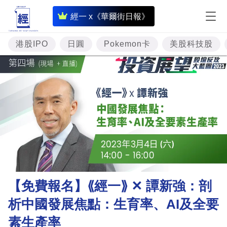
即
經一 x《華爾街日報》
時
財
港股IPO
日圓
Pokemon卡
美股科技股
經
專
題
投
資
樓
市
理
【免費報名】⟪經一⟫ ✕ 譚新強：剖
財
析中國發展焦點：生育率、AI及全要
商
素生產率
業