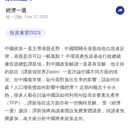
科
經濟一週
技
Feb 17 2023
經一活動
職
投資展望2023
場
生
中國政策一直主導港股走勢，中國開關令港股由低位急速反
活
彈，港股是否可以一帆風順？ 中環資產投資基金行政總裁
兼投資總監譚新強，對中國政策解讀一直甚有見解，他主持
時
的節目《譚新強世界Zoom》一直評論中國不同方面的情
事
況。在中國復常後，如今面對負出生率的影響，該如何自
專
處？人口增長慢如何影響中國經濟？ 近期AI概念十分火
欄
熱，很多人都在討論中國該如何利用AI提高全要素生產率
訂
（TFP），譚新強在這方面亦有一些獨特見解。 受《經濟
閱
一週》邀請，譚新強將為讀者開設免費實體講座，供讀者免
專
費參加，為大家分析中國將來政策走向。
區