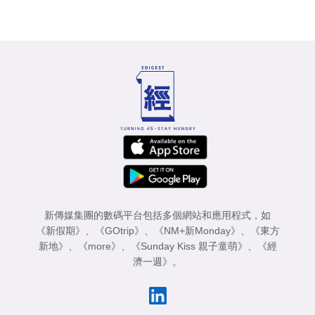
新傳媒集團的數碼平台包括多個網站和應用程式，如
《新假期》
、
《GOtrip》
、
《NM+新Monday》
、
《東方
新地》
、
《more》
、
《Sunday Kiss 親子童萌》
、
《經
濟一週》
。