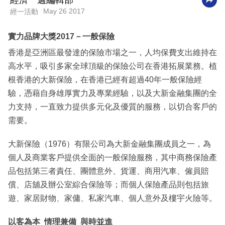
經濟一週編輯部
May 26 2017
經一活動
科
技
實力品牌大獎2017－一般保險
職
香港是亞洲區最發達的保險市場之一，人均保費支出維持在
場
高水平，吸引多家全球頂級的保險公司在香港拓展業務。植
根香港的大新保險，在香港已經有超過40年一般保險經
生
驗，憑藉自身雄厚實力及專業經驗，以及大新金融集團的全
活
力支持，一直致力提供多元化及優質的服務，以切合客戶的
時
需要。
事
大新保險（1976）有限公司為大新金融集團成員之一，為
專
個人及商業客戶提供全面的一般保險服務，其中商務保險產
欄
品包括第三者責任、團體意外、貨運、商用汽車、僱員賠
訂
償、店舖及辦公室綜合保險等；而個人保險產品則包括旅
閱
遊、家居財物、家傭、私家汽車、個人意外及樓宇火險等。
專
區
以客為本 情理兼備 與時並進