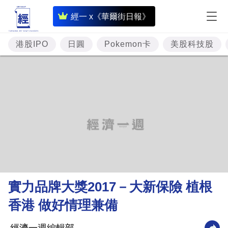
即
經一 x《華爾街日報》
時
財
港股IPO
日圓
Pokemon卡
美股科技股
經
專
題
投
資
樓
市
理
實力品牌大獎2017－大新保險 植根
財
香港 做好情理兼備
商
業