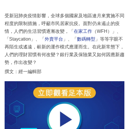
受新冠肺炎疫情影響，全球多個國家及地區連月來實施不同
程度的限制措施，呼籲市民居家抗疫。面對仍未遏止的疫
情，人們的生活習慣逐漸改變，「
在家工作
（WFH）」、
「Staycation」、「
外賣平台
」、「
數碼轉型
」等等字眼不
再陌生或遙遠，嶄新的運作模式應運而生。在此新常態下，
人們的理財習慣有何改變？銀行業及保險業又如何因應新趨
勢，作出改變？
撰文：經一編輯部