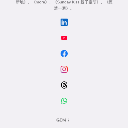
新地》
、
《more》
、
《Sunday Kiss 親子童萌》
、
《經
濟一週》
。