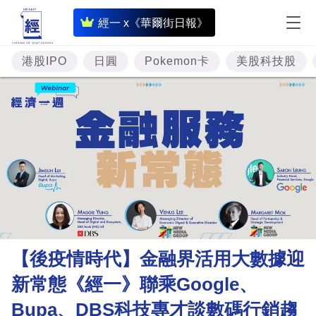
即
經一 x《華爾街日報》
時
財
港股IPO
日圓
Pokemon卡
美股科技股
經
專
題
投
資
樓
市
理
【後疫情時代】金融界活用大數據迎
財
新常態《經一》聯乘Google、
商
Bupa、DBS科技專才談數碼行銷趨
業