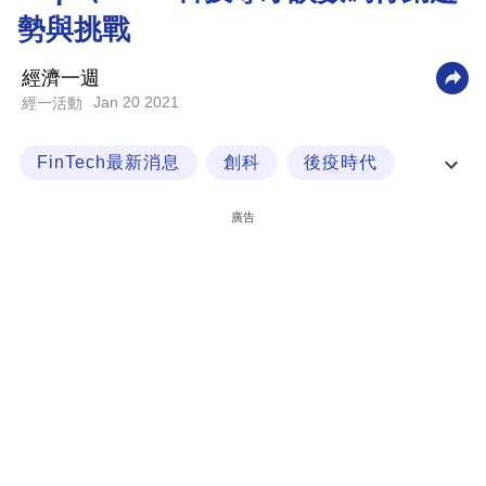
勢與挑戰
科
技
經濟一週
職
Jan 20 2021
經一活動
場
FinTech最新消息
創科
後疫時代
生
活
數碼轉型
廣告
時
事
專
欄
訂
閱
專
區