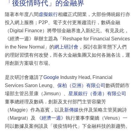
「後疫情時代」的金融界
隨著本年度八間
虛擬銀行
相繼正式開業，大部份傳統銀行亦
投入網上服務；P2P、電子支付更漸趨流行，數碼金融
（Digital Finance）將帶領金融界進入新紀元。有見及此，
《經濟一週》舉辦主題為「Reshape for Financial Services
in the New Normal」的
網上研討會
，探討在新常態下人們
的理財習慣有何改變，而各大金融集團又如何各施各法，運
用創新方案吸引市場。
是次研討會邀請了
Google
Industry Head, Financial
Services Saron Leung、
保柏（亞洲）有限公司
數碼營銷市
場部主管呂景康（Jimsun）、
星展銀行（香港）有限公司
董事總經理及數碼．創新及支付部門主管容蘭芳
（Maggie）作為嘉賓，以及
新傳媒
伙伴及策略主管莫婉詩
（Margrat）及
《經濟一週》
執行董事李蘭嬌（Venus）一
同以數據及案例談及「後疫情時代」下金融科技的新趨勢。