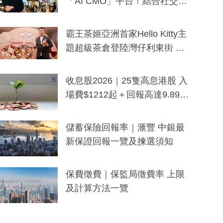
「AI CMO」平台！結合社交聆
聽與廣東話大模型 助中小企數
分鐘生成「貼地」宣傳短片
霸王茶姬亞洲首家Hello Kitty主
題超級茶倉登陸灣仔利東街 推
出首創「伯爵紅茶色」Hello Kitt
y及香港限定特調系列
收息股2026｜25隻高息港股 入
場費$1212起＋回報高達9.89
厘！持續更新
儲蓄保險回報率｜滙豐 中銀最
新保證回報一覽及揀選須知
保費徵費｜保監局徵費率 上限
及計算方法一覽