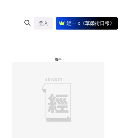
登入
經一 x《華爾街日報》
廣告