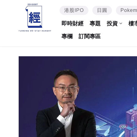
港股IPO
日圓
Poke
即時財經
專題
投資
樓
專欄
訂閱專區