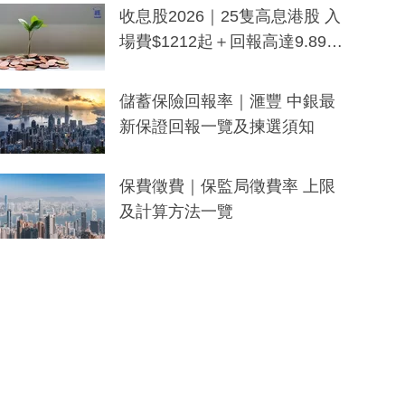
y及香港限定特調系列
收息股2026｜25隻高息港股 入
場費$1212起＋回報高達9.89
厘！持續更新
儲蓄保險回報率｜滙豐 中銀最
新保證回報一覽及揀選須知
保費徵費｜保監局徵費率 上限
及計算方法一覽