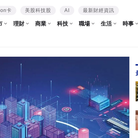
mon卡
美股科技股
AI
最新財經資訊
市
理財
商業
科技
職場
生活
時事