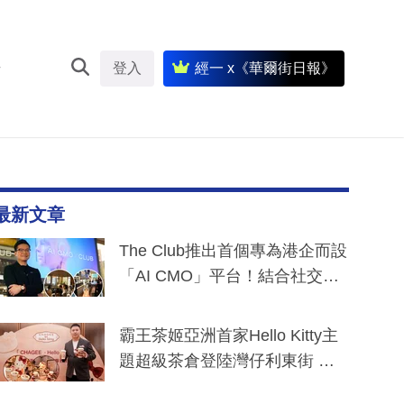
登入
經一 x《華爾街日報》
最新文章
The Club推出首個專為港企而設
「AI CMO」平台！結合社交聆
聽與廣東話大模型 助中小企數
分鐘生成「貼地」宣傳短片
霸王茶姬亞洲首家Hello Kitty主
題超級茶倉登陸灣仔利東街 推
出首創「伯爵紅茶色」Hello Kitt