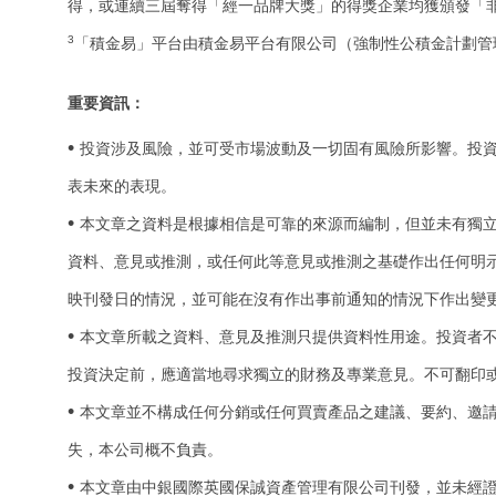
得，或連續三屆奪得「經一品牌大獎」的得獎企業均獲頒發「
3
「積金易」平台由積金易平台有限公司（強制性公積金計劃管
重要資訊：
•
投資涉及風險，並可受市場波動及一切固有風險所影響。投資
表未來的表現。
•
本文章之資料是根據相信是可靠的來源而編制，但並未有獨
資料、意見或推測，或任何此等意見或推測之基礎作出任何明
映刊發日的情況，並可能在沒有作出事前通知的情況下作出變
•
本文章所載之資料、意見及推測只提供資料性用途。投資者
投資決定前，應適當地尋求獨立的財務及專業意見。不可翻印
•
本文章並不構成任何分銷或任何買賣產品之建議、要約、邀
失，本公司概不負責。
•
本文章由中銀國際英國保誠資產管理有限公司刊發，並未經