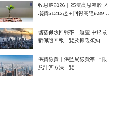
y及香港限定特調系列
收息股2026｜25隻高息港股 入
場費$1212起＋回報高達9.89
厘！持續更新
儲蓄保險回報率｜滙豐 中銀最
新保證回報一覽及揀選須知
保費徵費｜保監局徵費率 上限
及計算方法一覽