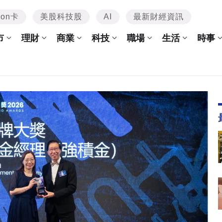
mon卡
美股科技股
AI
最新財經資訊
市
理財
商業
科技
職場
生活
時事