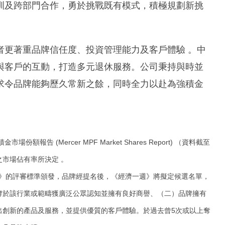
訓及跨部門合作，勇於挑戰既有模式，積極規劃新挑
者更著重品牌信任度、投資管理能力及客戶體驗 。中
與客戶的互動，打造多元退休服務。公司秉持與時並
求令品牌能夠歷久常新之餘，同時全力以赴為強積金
金市場份額報告 (Mercer MPF Market Shares Report) （資料截至
之市場佔有率所決定 。
》的評審標準頒發，品牌經提名後，《經濟一週》將擬定候選名單，
牌於該行業或範疇獲廣泛公眾認知並擁有良好商譽、（二）品牌擁有
出創新的產品及服務，並提供優質的客戶體驗。於過去曾5次或以上奪