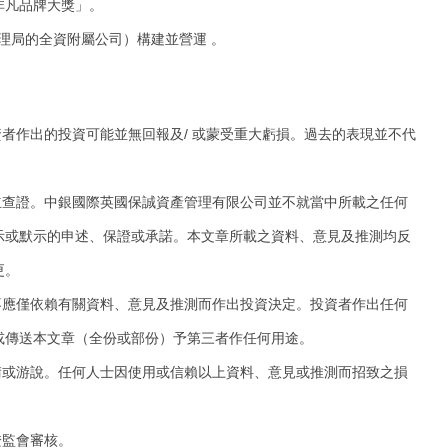
非凡品牌大獎」。
理局的全資附屬公司）構建並營運 。
者作出的投資可能並無回報及/ 或蒙受重大虧損。過去的表現並不代
立查證。中銀國際英國保誠資產管理有限公司並不就當中所載之任何
示或默示的申述、保證或承諾。本文章所載之資料、意見及推測均反
更。
不應僅依賴有關資料、意見及推測而作出投資決定。投資者作出任何
或傳送本文章（全份或部份）予第三者作任何用途。
請或游說。任何人士因使用或信賴以上資料、意見或推測而招致之損
證監會審核。