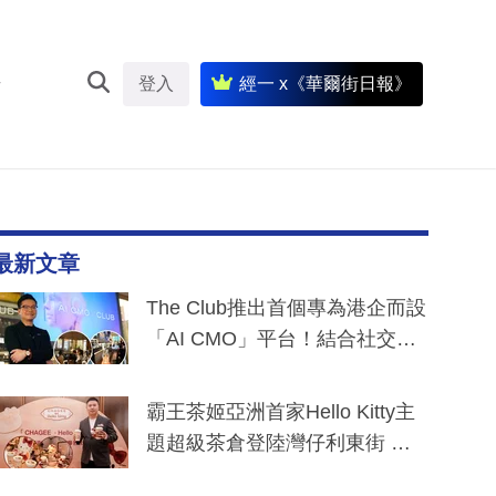
登入
經一 x《華爾街日報》
最新文章
The Club推出首個專為港企而設
「AI CMO」平台！結合社交聆
聽與廣東話大模型 助中小企數
分鐘生成「貼地」宣傳短片
霸王茶姬亞洲首家Hello Kitty主
題超級茶倉登陸灣仔利東街 推
出首創「伯爵紅茶色」Hello Kitt