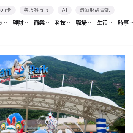
mon卡
美股科技股
AI
最新財經資訊
市
理財
商業
科技
職場
生活
時事