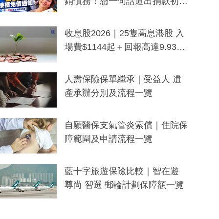
銷債務！憑一句話道出捐款初
衷：加州26萬人接獲免債通知、
一度被誤當詐騙手段
收息股2026｜25隻高息港股 入
場費$1144起＋回報高達9.93
厘！持續更新
人壽保險保單繼承｜受益人 遺
產承辦分別及流程一覽
自願醫保支氣管炎索償｜住院保
障範圍及申請流程一覽
藍十字旅遊保險比較｜智在遊
尊尚 智選 郵輪計劃保障額一覽