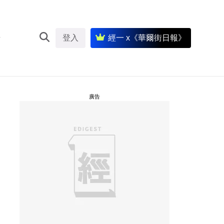
登入
經一 x《華爾街日報》
廣告