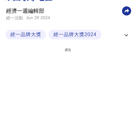
科
經濟一週編輯部
技
Jun 28 2024
經一活動
職
經一品牌大獎
經一品牌大獎2024
場
英皇鐘錶珠寶
生
廣告
活
時
事
專
欄
訂
閱
專
區