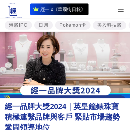
即
經一 x《華爾街日報》
時
財
港股IPO
日圓
Pokemon卡
美股科技股
經
專
題
投
資
樓
市
理
經一品牌大獎2024｜英皇鐘錶珠寶
財
積極連繫品牌與客戶 緊貼市場趨勢
商
鞏固領導地位
業