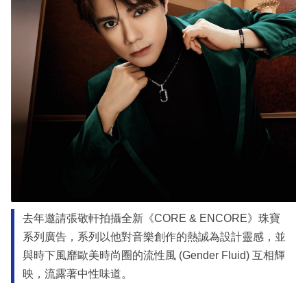
去年邀請張敬軒拍攝全新《CORE & ENCORE》珠寶
系列廣告，系列以他對音樂創作的熱誠為設計靈感，並
與時下風靡歐美時尚圈的流性風 (Gender Fluid) 互相輝
映，流露著中性味道。