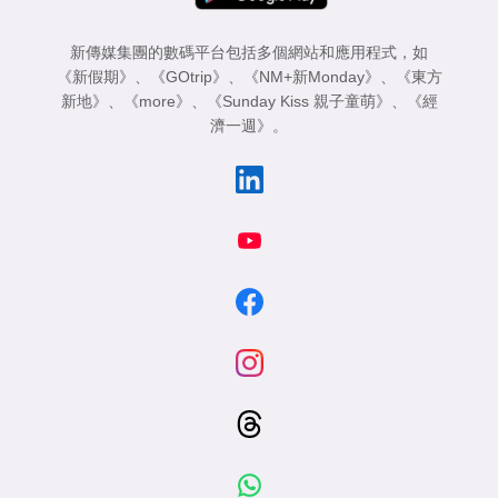
新傳媒集團的數碼平台包括多個網站和應用程式，如
《新假期》
、
《GOtrip》
、
《NM+新Monday》
、
《東方
新地》
、
《more》
、
《Sunday Kiss 親子童萌》
、
《經
濟一週》
。