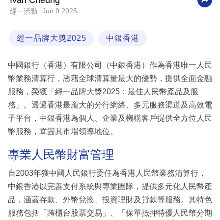
Ivan Cheung
Jun 9 2025
經一活動
科
技
經一品牌大獎2025
中銀香港
職
場
中國銀行（香港）有限公司（中銀香港）作為香港唯一人民
生
幣業務清算行，憑藉全球清算量最大的優勢，提供全面金融
活
服務，榮獲「經一品牌大獎2025：最佳人民幣產品及服
務」。透過香港最龐大的分行網絡、多元服務渠道及高效電
時
子平台，中銀香港為個人、企業及機構客戶提供全方位人民
事
幣服務，鞏固其市場領導地位。
專
專業人民幣財富管理
欄
自2003年獲中國人民銀行委任為香港人民幣業務清算行，
訂
中銀香港以完善支付系統與專業團隊，提供多元化人民幣產
閱
品，涵蓋存款、外幣兌換、投資理財及貸款等服務。其特色
專
服務包括「跨櫃台股票交易」、「保單抵押特優人民幣分期
區