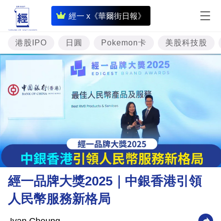
即
經一 x《華爾街日報》
時
財
港股IPO
日圓
Pokemon卡
美股科技股
經
專
題
投
資
樓
市
理
經一品牌大獎2025｜中銀香港引領
財
人民幣服務新格局
商
業