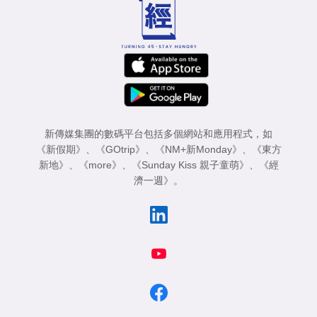
新傳媒集團的數碼平台包括多個網站和應用程式，如
《新假期》
、
《GOtrip》
、
《NM+新Monday》
、
《東方
新地》
、
《more》
、
《Sunday Kiss 親子童萌》
、
《經
濟一週》
。