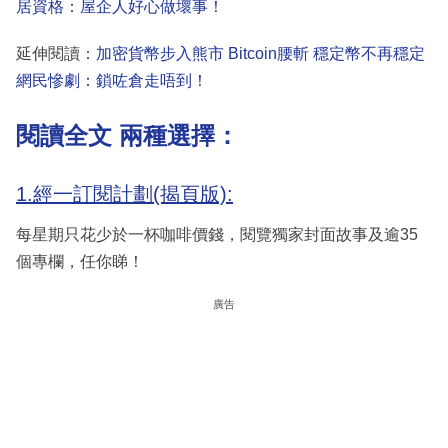
居資格：屋企人好心做壞事！
延伸閱讀：
加密貨幣步入熊市 Bitcoin腰斬 穩定幣不再穩定
網民慘劇：鎖咗倉走唔到！
閱讀全文 兩種選擇：
1.經一訂閱計劃(揭頁版):
每星期只花少於一杯咖啡價錢，閱覽獨家封面故事及逾35
個專欄，任你睇！
廣告