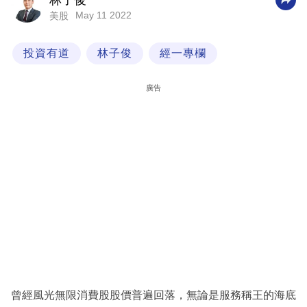
林子俊
May 11 2022
美股
科
技
投資有道
林子俊
經一專欄
職
場
廣告
生
活
時
事
專
欄
訂
閱
專
曾經風光無限消費股股價普遍回落，無論是服務稱王的海底
區