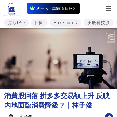
即
經一 x《華爾街日報》
時
財
港股IPO
日圓
Pokemon卡
美股科技股
經
專
題
投
資
樓
市
理
消費股回落 拼多多交易額上升 反映
財
內地面臨消費降級？｜林子俊
商
業