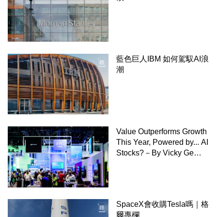
藍色巨人IBM 如何駕馭AI浪
潮
Value Outperforms Growth
This Year, Powered by... AI
Stocks?－By Vicky Ge
Huang,WSJ
SpaceX會收購Tesla嗎｜格
爾專欄