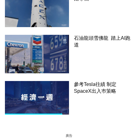
石油龍頭雪佛龍 踏上AI跑
道
參考Tesla往績 制定
SpaceX出入巿策略
廣告