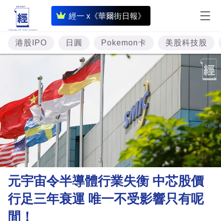
即
經一 x《華爾街日報》
時
財
港股IPO
日圓
Pokemon卡
美股科技股
經
專
題
投
資
樓
市
理
元宇宙令半導體行業失衡 中芯股價
財
行足三年衰運 唯一不受影響只有呢
商
間！
業