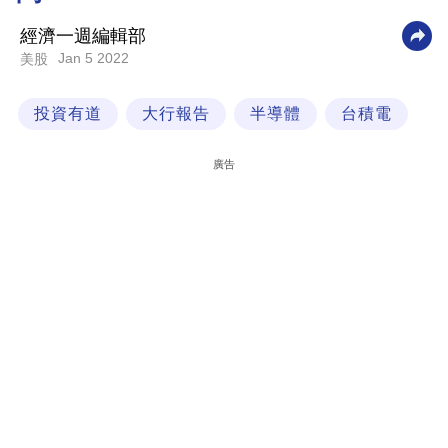
科
經濟一週編輯部
技
Jan 5 2022
美股
職
投資有道
大行報告
半導體
台積電
場
生
廣告
活
時
事
專
欄
訂
閱
專
區