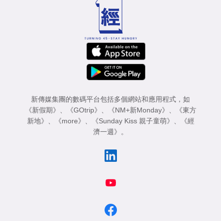
新傳媒集團的數碼平台包括多個網站和應用程式，如
《新假期》
、
《GOtrip》
、
《NM+新Monday》
、
《東方
新地》
、
《more》
、
《Sunday Kiss 親子童萌》
、
《經
濟一週》
。