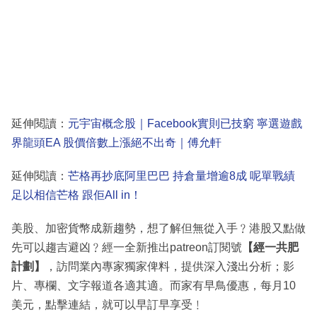
延伸閱讀：
元宇宙概念股｜Facebook實則已技窮 寧選遊戲
界龍頭EA 股價倍數上漲絕不出奇｜傅允軒
延伸閱讀：
芒格再抄底阿里巴巴 持倉量增逾8成 呢單戰績
足以相信芒格 跟佢All in！
美股、加密貨幣成新趨勢，想了解但無從入手﹖港股又點做
先可以趨吉避凶﹖經一全新推出patreon訂閱號
【經一共肥
計劃】
，訪問業內專家獨家俾料，提供深入淺出分析；影
片、專欄、文字報道各適其適。而家有早鳥優惠，每月10
美元，點擊連結，就可以早訂早享受﹗