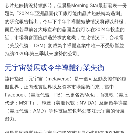
芯片短缺情況持續多時，但晨星Morning Star最新發表一份
題為「2024年亞洲晶圓代工廠可能由晶片短缺轉為過剩」
的研究報告指出，今年下半年半導體短缺情況將得以舒緩，
而且假若早前各大廠宣布的晶圓產能可以在2024年投產的
話，市場將會面臨供過於求的危機，在此情況下，台積電
（美股代號：TSM）將成為半導體產業中唯一不受影響並
持續2020年第三季以來強勢的公司。
元宇宙發展或令半導體行業失衡
該行指出，元宇宙（metaverse）是一個可互動及協作的虛
擬世界，正向現實世界以及資本市場席捲而來，當中
Facebook（美股代號：FB）已更名為Meta，而微軟（美股
代號：MSFT）、輝達（美股代號：NVIDA）及超微半導體
（美股代號：AMD）等科技巨擘也熱烈關注元宇宙的發展
潛力。
但晨星同時質疑元宇宙所仰賴的技術是否也能在2022年為