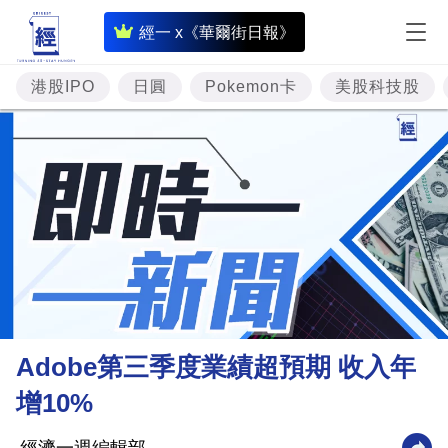
即
經一 x《華爾街日報》
時
財
港股IPO
日圓
Pokemon卡
美股科技股
經
專
題
投
資
樓
市
理
Adobe第三季度業績超預期 收入年
財
增10%
商
業