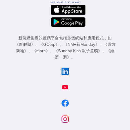
新傳媒集團的數碼平台包括多個網站和應用程式，如
《新假期》
、
《GOtrip》
、
《NM+新Monday》
、
《東方
新地》
、
《more》
、
《Sunday Kiss 親子童萌》
、
《經
濟一週》
。