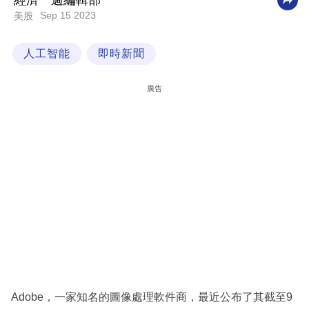
經濟一週編輯部
Sep 15 2023
美股
科
技
人工智能
即時新聞
職
場
廣告
生
活
時
事
專
欄
訂
閱
專
Adobe，一家知名的圖像處理軟件商，最近公布了其截至9
區