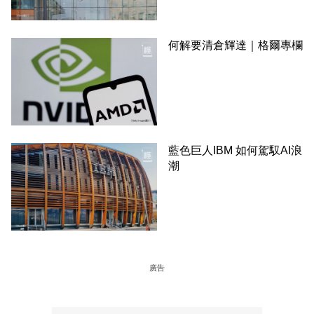
何解要清倉輝達｜格爾專欄
藍色巨人IBM 如何駕馭AI浪
潮
廣告