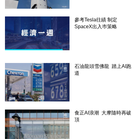
參考Tesla往績 制定
SpaceX出入巿策略
石油龍頭雪佛龍 踏上AI跑
道
食正AI浪潮 大摩隨時再破
頂