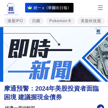
即
經一 x《華爾街日報》
時
財
港股IPO
日圓
Pokemon卡
美股科技股
經
專
題
投
資
樓
市
理
摩通預警：2024年美股投資者面臨
財
困境 建議握現金債券
商
業