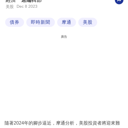
經濟一週編輯部
Dec 8 2023
美股
科
技
債券
即時新聞
摩通
美股
職
場
廣告
生
活
時
事
專
欄
訂
閱
專
隨著2024年的腳步逼近，摩通分析，美股投資者將迎來難
區