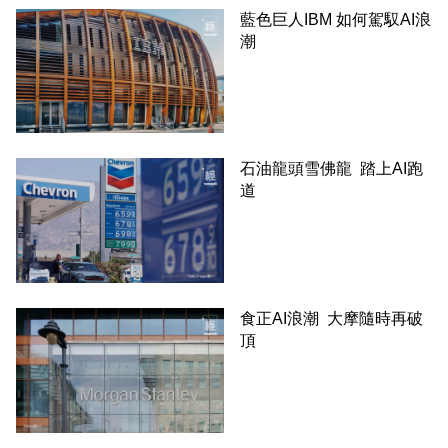
藍色巨人IBM 如何駕馭AI浪
潮
石油龍頭雪佛龍 踏上AI跑
道
食正AI浪潮 大摩隨時再破
頂