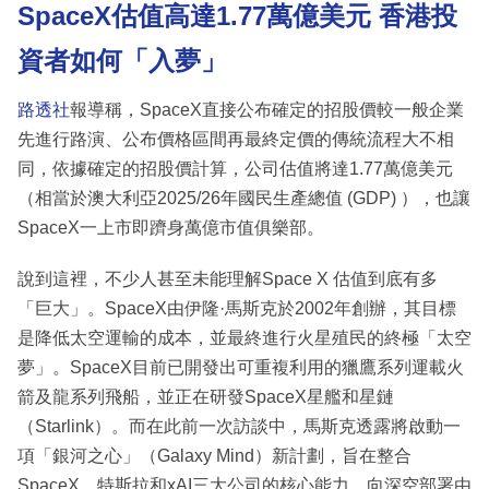
SpaceX估值高達1.77萬億美元 香港投
資者如何「入夢」
路透社
報導稱，SpaceX直接公布確定的招股價較一般企業
先進行路演、公布價格區間再最終定價的傳統流程大不相
同，依據確定的招股價計算，公司估值將達1.77萬億美元
（相當於澳大利亞2025/26年國民生產總值 (GDP) ），也讓
SpaceX一上市即躋身萬億市值俱樂部。
說到這裡，不少人甚至未能理解Space X 估值到底有多
「巨大」。SpaceX由伊隆·馬斯克於2002年創辦，其目標
是降低太空運輸的成本，並最終進行火星殖民的終極「太空
夢」。SpaceX目前已開發出可重複利用的獵鷹系列運載火
箭及龍系列飛船，並正在研發SpaceX星艦和星鏈
（Starlink）。而在此前一次訪談中，馬斯克透露將啟動一
項「銀河之心」（Galaxy Mind）新計劃，旨在整合
SpaceX、特斯拉和xAI三大公司的核心能力，向深空部署由