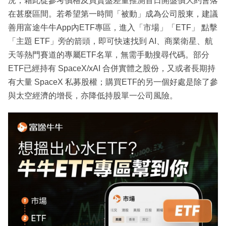
況，藉此從參考價格及買賣盤差量推測首日開盤價大約會落
在甚麼區間。若希望第一時間「被動」成為公司股東，建議
善用富途牛牛App內ETF專區，進入「市場」「ETF」 點擊
「主題 ETF」旁的箭頭，即可快速找到 AI、商業衛星、航
天等熱門賽道的專屬ETF名單，無需手動搜尋代碼。部分
ETF已經持有 SpaceX/xAI 合併實體之股份，又或者長期持
有大量 SpaceX 私募股權；購買ETF的另一個好處是除了參
與太空經濟的增長，亦降低持股單一公司風險。