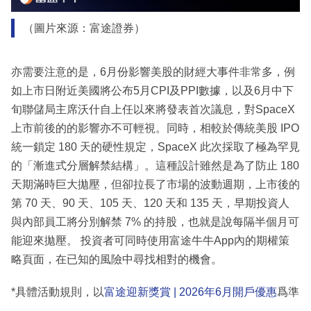
（圖片來源：富途證券）
亦需要注意的是，6月份影響美股的財經大事件非常多，例
如上市日附近美國將公布5月CPI及PPI數據，以及6月中下
旬聯儲局主席沃什自上任以來將發表首次議息，對SpaceX
上市前後的的影響亦不可輕視。同時，相較於傳統美股 IPO
統一鎖定 180 天的硬性規定，SpaceX 此次採取了極為罕見
的「漸進式分層解禁結構」。這種設計雖然是為了防止 180
天期滿時巨大拋壓，但卻拉長了市場的波動週期，上市後的
第 70 天、90 天、105 天、120 天和 135 天，早期投資人
與內部員工將分別解禁 7% 的持股，也就是說每隔半個月可
能迎來拋壓。 投資者可同時使用富途牛牛App內的期權策
略頁面，在已知的風險中尋找相對的機會。
*具體活動規則，以
富途迎新獎賞 | 2026年6月開戶優惠
爲準