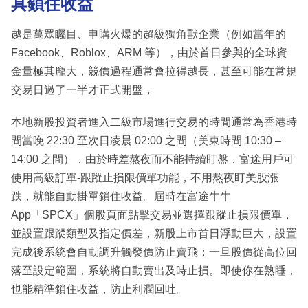
具鎖住收益
越是萬眾矚目、申購火爆的超級獨角獸企業（例如當年的
Facebook、Roblox、ARM 等），由於首日參與的全球資
金量極其龐大，競價過程通常會拉得越長，甚至可能在常規
交易日過了一半才正式開盤，
本地新股投資者進入二級市場進行交易的時間通常為香港時
間當晚 22:30 至次日凌晨 02:00 之間（美東時間 10:30 –
14:00 之間），由於時差熬夜而不能持續盯盤，富途用戶可
使用高級訂單-跟蹤止損限價單功能，不用熬夜盯美股漲
跌，就能自動掛單鎖住收益。屆時在富途牛牛
App「SPCX」個股頁面點擊交易並選擇跟蹤止損限價單，
並設置跟蹤類型及指定價差，新股上市首日浮動巨大，設置
完成後系統會自動調升觸發價防止賣飛；一旦股價從高位回
落至設定範圍，系統將自動賣出及時止損。即使你在熟睡，
也能精準鎖住收益，防止利潤回吐。