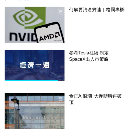
何解要清倉輝達｜格爾專欄
參考Tesla往績 制定
SpaceX出入巿策略
食正AI浪潮 大摩隨時再破
頂