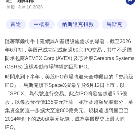
經一編輯部
Jun 10 2026
美股
科
技
富途
中概股
納斯達克指數
馬斯克
職
場
隨著華爾街牛市延續與AI基礎設施需求的爆發，截至2026
生
年6月初，美股已成功完成超過60宗IPO交易，其中不乏國
活
防承包商AEVEX Corp (AVEX) 及芯片股Cerebras Systems
(CBRS) 這樣牽動市場神經的巨型IPO。
時
時間來到下半年，美股IPO市場將迎來全球矚目的「史詩級
事
IPO」，馬斯克旗下SpaceX擬最早於6月12日上市，以
專
「SPCX」為代號進行交易。此次IPO將發售超過5.55億
欄
股，以每股發行價135美元計算，並計及超額配股部分，募
集資金將進一步擴大至逾860億美元。規模遠超阿里巴巴
訂
2014年創下的250億美元紀錄，成為美股歷史上最大的
閱
IPO。
專
區