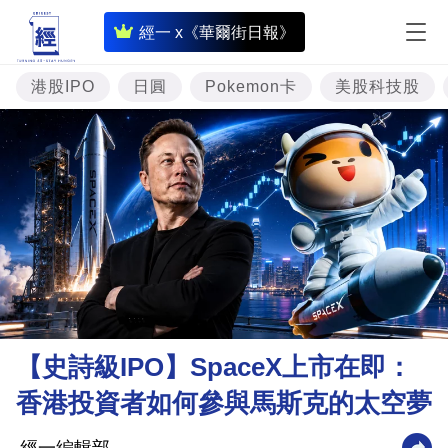
即
經一 x《華爾街日報》
時
財
港股IPO
日圓
Pokemon卡
美股科技股
經
專
題
投
資
樓
市
理
【史詩級IPO】SpaceX上市在即：
財
香港投資者如何參與馬斯克的太空夢
商
業