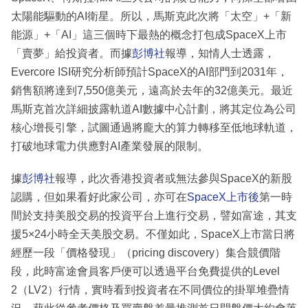
太陽能驅動的AI衛星。所以，馬斯克此次將「太空」+「新
能源」+「AI」這三個時下最熱的概念打包成SpaceX上市
「賣夢」給投資者。而據
彭博社
報導，知情人士透露，
Evercore ISI研究分析師預計SpaceX的AI部門到2031年，
銷售額將達到7,550億美元，遠高於去年的32億美元。最近
馬斯克首次詳細披露軌道AI數據中心計劃，將其定位為公司
核心增長引擎，試圖通過將龐大的算力轉移至低地球軌道，
打破地球電力供應對AI產業發展的限制。
據
彭博社
報導，此次香港投資者或無法參與SpaceX的新股
認購，但如果看好此家公司，亦可在
SpaceX上市後
第一時
間於支持美股交易的投資平台上進行交易，譬如富途，其支
援5×24小時全天美股交易。不僅如此，SpaceX上市當日將
經歷一段「價格發現」（pricing discovery）集合競價階
段，此時富途會員客戶便可以透過平台免費提供的Level
2（LV2）行情，實時看到投資者在不同價位的掛單堆疊情