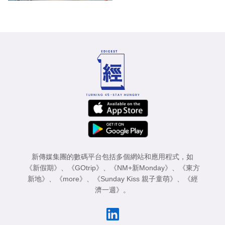
新傳媒集團的數碼平台包括多個網站和應用程式，如
《新假期》
、
《GOtrip》
、
《NM+新Monday》
、
《東方
新地》
、
《more》
、
《Sunday Kiss 親子童萌》
、
《經
濟一週》
。