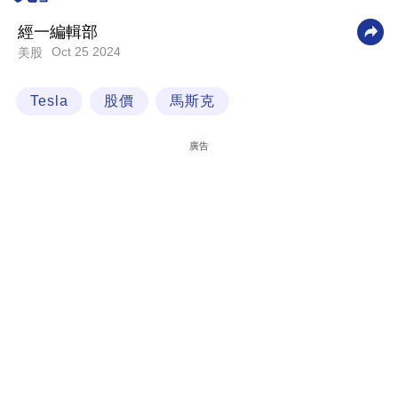
科
經一編輯部
技
Oct 25 2024
美股
職
Tesla
股價
馬斯克
場
生
廣告
活
時
事
專
欄
訂
閱
專
區