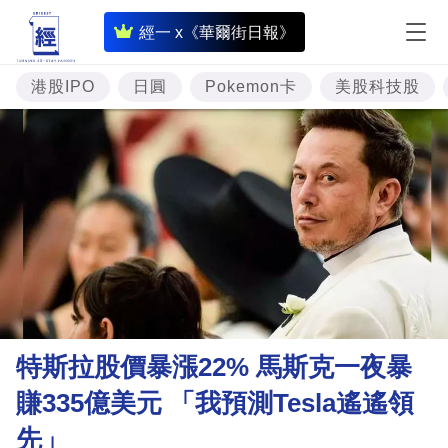
即
經一 x《華爾街日報》
時
財
港股IPO
日圓
Pokemon卡
美股科技股
經
專
題
投
資
樓
市
理
特斯拉股價暴漲22% 馬斯克一夜暴
財
賺335億美元 「我預測Tesla遙遙領
商
先」
業