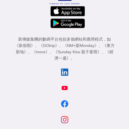
新傳媒集團的數碼平台包括多個網站和應用程式，如
《新假期》
、
《GOtrip》
、
《NM+新Monday》
、
《東方
新地》
、
《more》
、
《Sunday Kiss 親子童萌》
、
《經
濟一週》
。