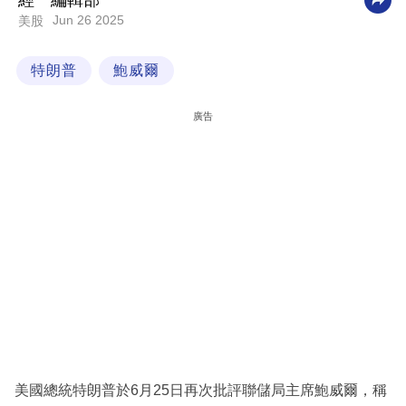
經一編輯部
Jun 26 2025
美股
科
技
特朗普
鮑威爾
職
場
廣告
生
活
時
事
專
欄
訂
閱
專
美國總統特朗普於6月25日再次批評聯儲局主席鮑威爾，稱
區