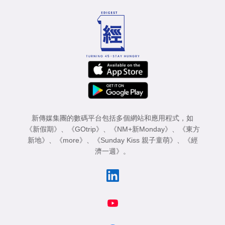
新傳媒集團的數碼平台包括多個網站和應用程式，如
《新假期》
、
《GOtrip》
、
《NM+新Monday》
、
《東方
新地》
、
《more》
、
《Sunday Kiss 親子童萌》
、
《經
濟一週》
。