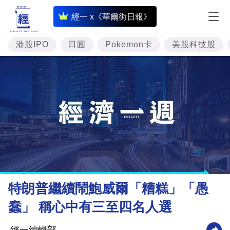
即
經一 x《華爾街日報》
時
財
港股IPO
日圓
Pokemon卡
美股科技股
經
專
題
投
資
樓
市
理
特朗普繼續鬧鮑威爾「糟糕」「愚
財
蠢」 稱心中有三至四名人選
商
業