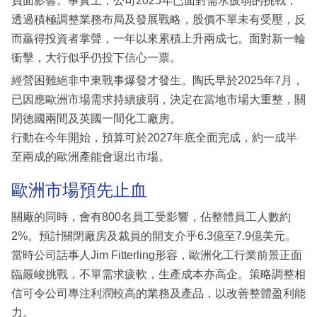
負面影響。事實上，公司2025年已面對需求疲弱的挑戰，
透過積極調整業務布局及發展戰略，股價不單未有受壓，反
而贏得投資者掌聲，一年以來累積上升兩成七。面對新一輪
衝擊，大行似乎仍投下信心一票。
經營困難絕非中東戰事爆發才發生。陶氏早於2025年7月，
已因應歐洲市場需求持續疲弱，決定在當地市場大重整，關
閉德國兩間及英國一間化工廠房。
行動在今年開始，預算可於2027年底全面完成，約一成半
至兩成的歐洲產能會退出市場。
歐洲市場預先止血
關廠的同時，會有800名員工受影響，佔整體員工人數約
2%。預計關閉廠房及裁員的開支介乎6.3億至7.9億美元。
當時公司話事人Jim Fitterling形容，歐洲化工行業前景正面
臨嚴峻挑戰，不單需求疲軟，生產成本亦高企。策略調整相
信可令公司專注利潤較高的業務及產品，以改善整體盈利能
力。