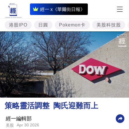
即
經一 x《華爾街日報》
時
財
港股IPO
日圓
Pokemon卡
美股科技股
經
專
題
投
資
樓
市
理
策略靈活調整 陶氏迎難而上
財
商
經一編輯部
Apr 30 2026
美股
業