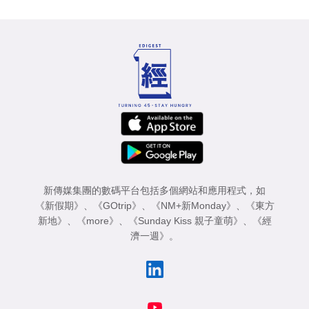
新傳媒集團的數碼平台包括多個網站和應用程式，如
《新假期》
、
《GOtrip》
、
《NM+新Monday》
、
《東方
新地》
、
《more》
、
《Sunday Kiss 親子童萌》
、
《經
濟一週》
。