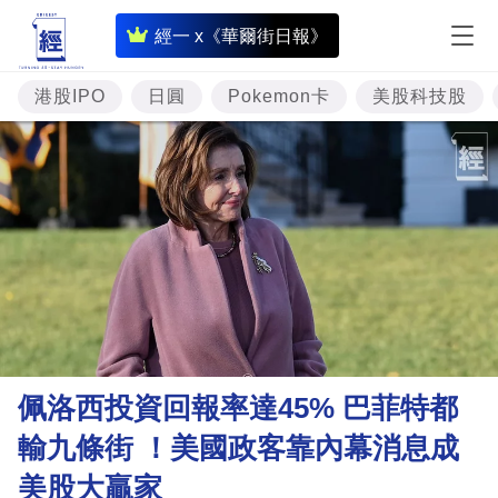
即
經一 x《華爾街日報》
時
財
港股IPO
日圓
Pokemon卡
美股科技股
經
專
題
投
資
樓
市
理
佩洛西投資回報率達45% 巴菲特都
財
輸九條街 ！美國政客靠內幕消息成
商
美股大贏家
業