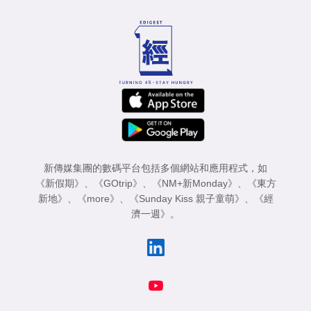
新傳媒集團的數碼平台包括多個網站和應用程式，如
《新假期》
、
《GOtrip》
、
《NM+新Monday》
、
《東方
新地》
、
《more》
、
《Sunday Kiss 親子童萌》
、
《經
濟一週》
。