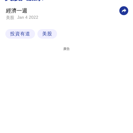
科
經濟一週
技
Jan 4 2022
美股
職
投資有道
美股
場
生
廣告
活
時
事
專
欄
訂
閱
專
區