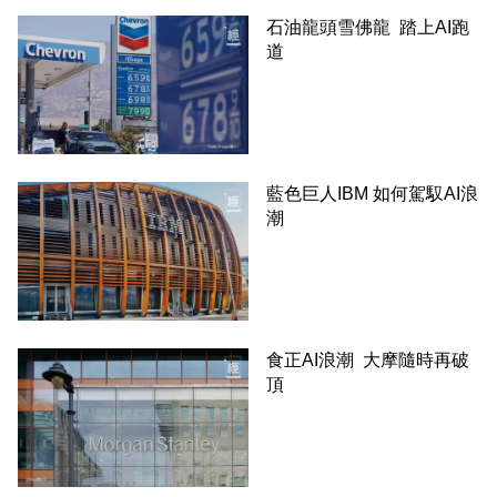
石油龍頭雪佛龍 踏上AI跑
道
藍色巨人IBM 如何駕馭AI浪
潮
食正AI浪潮 大摩隨時再破
頂