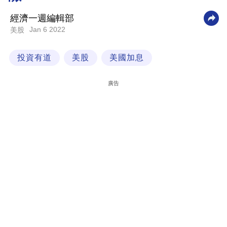
科
經濟一週編輯部
技
Jan 6 2022
美股
職
投資有道
美股
美國加息
場
生
廣告
活
時
事
專
欄
訂
閱
專
區