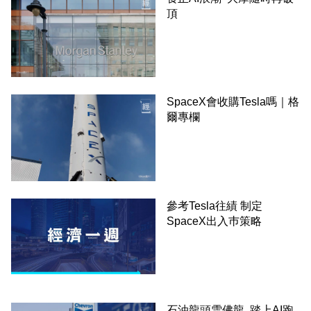
頂
SpaceX會收購Tesla嗎｜格
爾專欄
參考Tesla往績 制定
SpaceX出入巿策略
石油龍頭雪佛龍 踏上AI跑