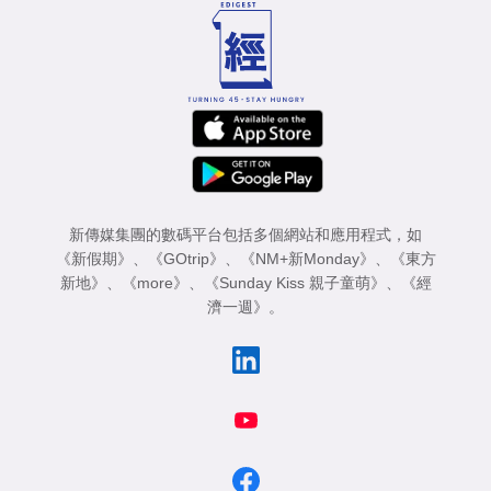
新傳媒集團的數碼平台包括多個網站和應用程式，如
《新假期》
、
《GOtrip》
、
《NM+新Monday》
、
《東方
新地》
、
《more》
、
《Sunday Kiss 親子童萌》
、
《經
濟一週》
。