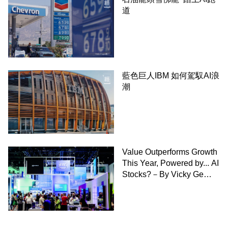
道
藍色巨人IBM 如何駕馭AI浪
潮
Value Outperforms Growth
This Year, Powered by... AI
Stocks?－By Vicky Ge
Huang,WSJ