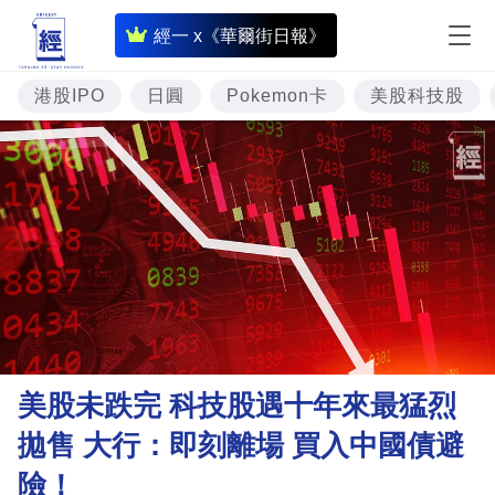
即
經一 x《華爾街日報》
時
財
港股IPO
日圓
Pokemon卡
美股科技股
經
專
題
投
資
樓
市
理
美股未跌完 科技股遇十年來最猛烈
財
拋售 大行：即刻離場 買入中國債避
商
險！
業