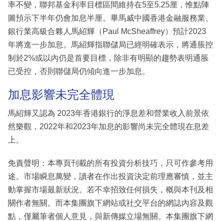
率不變，聯邦基金利率目標區間維持在5至5.25厘，惟點陣
圖預示下半年仍會加息半厘。畢馬威中國香港金融服務業、
銀行業高級合夥人馬紹輝（Paul McSheaffrey）預計2023
年將進一步加息。馬紹輝指聯儲局已經明確表示，將通脹控
制於2%或以內仍是首要目標，除非有明顯的趨勢表明通脹
已受控，否則聯儲局仍傾向進一步加息。
加息影響未完全體現
馬紹輝又認為 2023年香港銀行的淨息差和營業收入前景依
然樂觀，2022年和2023年加息的影響尚未完全體現在息差
上。
免責聲明：本專頁刊載的所有投資分析技巧，只可作參考用
途。市場瞬息萬變，讀者在作出投資決定前理應審慎，並主
動掌握市場最新狀況。若不幸招致任何損失，概與本刊及相
關作者無關。而本集團旗下網站或社交平台的網誌內容及觀
點，僅屬筆者個人意見，與新傳媒立場無關。本集團旗下網