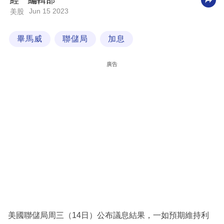
經一編輯部
Jun 15 2023
美股
科
技
畢馬威
聯儲局
加息
職
場
廣告
生
活
時
事
專
欄
訂
閱
專
美國聯儲局周三（14日）公布議息結果，一如預期維持利
區