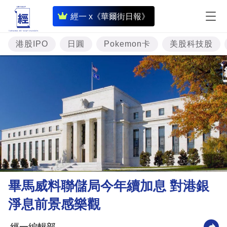
即
經一 x《華爾街日報》
時
財
港股IPO
日圓
Pokemon卡
美股科技股
經
專
題
投
資
樓
市
理
畢馬威料聯儲局今年續加息 對港銀
財
淨息前景感樂觀
商
業