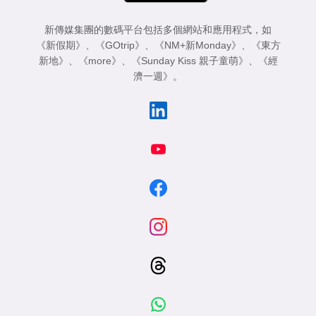
新傳媒集團的數碼平台包括多個網站和應用程式，如
《新假期》
、
《GOtrip》
、
《NM+新Monday》
、
《東方
新地》
、
《more》
、
《Sunday Kiss 親子童萌》
、
《經
濟一週》
。