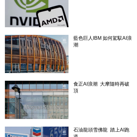
藍色巨人IBM 如何駕馭AI浪
潮
食正AI浪潮 大摩隨時再破
頂
石油龍頭雪佛龍 踏上AI跑
道