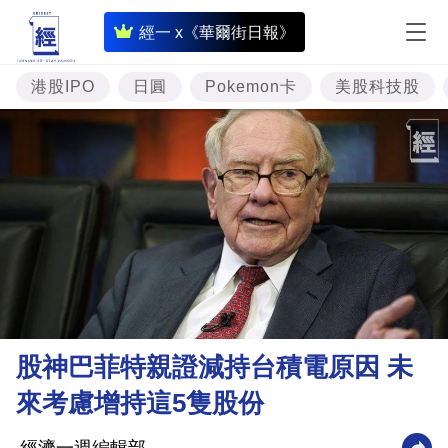
即
經一 x《華爾街日報》
時
財
港股IPO
日圓
Pokemon卡
美股科技股
經
專
題
投
資
樓
市
理
股神巴菲特親證減持台積電原因 未
財
來考慮增持這5隻股份
商
業