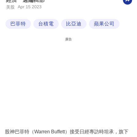
經濟一週編輯部
Apr 15 2023
美股
科
技
巴菲特
台積電
比亞迪
蘋果公司
職
場
廣告
生
活
時
事
專
欄
訂
閱
專
股神巴菲特（Warren Buffett）接受日經專訪時坦承，旗下
區