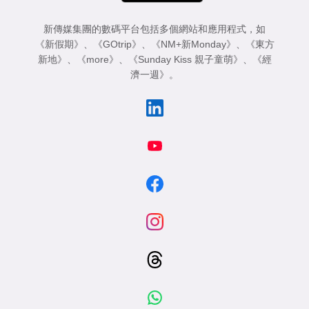
新傳媒集團的數碼平台包括多個網站和應用程式，如
《新假期》
、
《GOtrip》
、
《NM+新Monday》
、
《東方
新地》
、
《more》
、
《Sunday Kiss 親子童萌》
、
《經
濟一週》
。