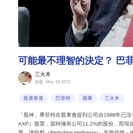
可能最不理智的決定？ 巴
三火木
May 16 2022
美股
投資有道
巴菲特
蘋果
三火木
「股神」畢菲特在股東會提到公司自1998年已沒有再買
AXP）股票，當時擁有公司11.2%的股份，而
票，讓巴郡（Berkshire Hathaway，美股代