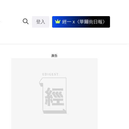
登入
經一 x《華爾街日報》
廣告