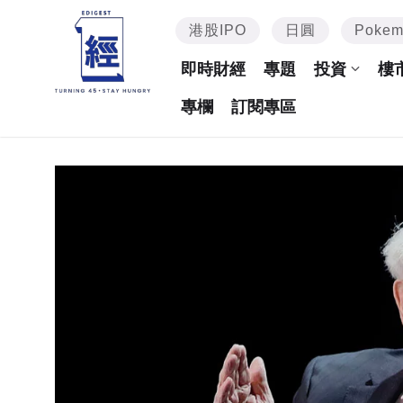
港股IPO
日圓
Poke
即時財經
專題
投資
樓
專欄
訂閱專區