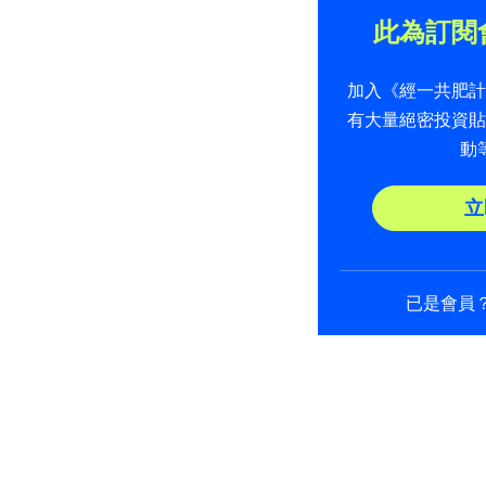
此為訂閱
加入《經一共肥
有大量絕密投資
動
立
已是會員