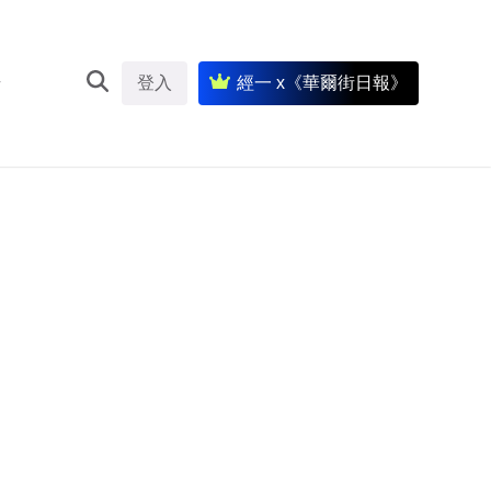
登入
經一 x《華爾街日報》