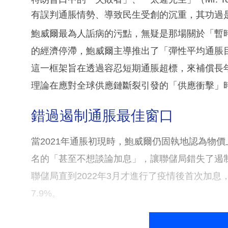
有誤判通脹情勢、導致民生受創的沉重，其功過
鮑威爾最為人詬病的污點，無疑是那場關於「暫時
的經濟停滯，鮑威爾主導推出了「彈性平均通脹目
這一框架旨在透過容忍短期通脹超標，來補償長
理論在應對全球供應鏈斷裂引發的「供應衝擊」
錯過遏制通脹最佳窗口
當2021年通脹初現時，鮑威爾仍固執地認為物
名的「甚至不想談論加息」，讓聯儲局錯失了遏
聯儲局直到2022年3月才進行了疫情後首次加息
7.9%。