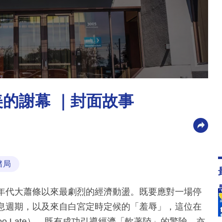
美的謝幕 ｜封面故事
儲局
0年代大蕭條以來最劇烈的經濟動盪。既要應對一場停
加息週期，以及來自白宮定時定候的「羞辱」，這位在
oo Late），既有成功引導經濟「軟著陸」的驚險，亦