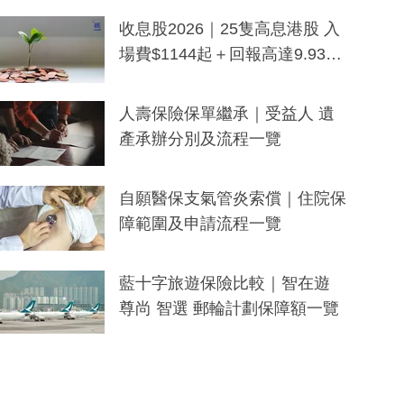
一度被誤當詐騙手段
收息股2026｜25隻高息港股 入
場費$1144起＋回報高達9.93
厘！持續更新
人壽保險保單繼承｜受益人 遺
產承辦分別及流程一覽
自願醫保支氣管炎索償｜住院保
障範圍及申請流程一覽
藍十字旅遊保險比較｜智在遊
尊尚 智選 郵輪計劃保障額一覽