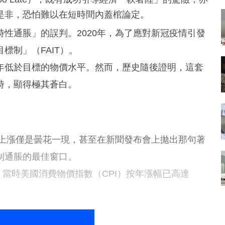
是非，恐怕難以在短時間內蓋棺論定。
性通脹」的誤判。2020年，為了應對新冠疫情引發
標制」（FAIT）。
年低於目標的物價水平。然而，歷史隨後證明，這套
時，顯得極其蒼白。
價上漲僅是曇花一現，甚至在新聞發布會上拋出那句著
制通脹的最佳窗口。
，當時美國消費物價指數（CPI）按年漲幅已高達