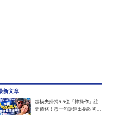
最新文章
超模夫婦捐5.5億「神操作」註
銷債務！憑一句話道出捐款初
衷：加州26萬人接獲免債通知、