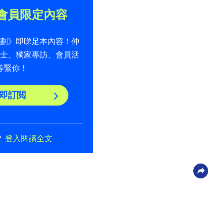
會員限定內容
計劃》即睇足本內容！仲
貼士、獨家專訪、會員活
等緊你！
即訂閲
？
登入閱讀全文