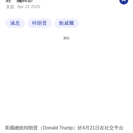
經一編輯部
Apr 22 2025
美股
科
技
減息
特朗普
鮑威爾
職
場
廣告
生
活
時
事
專
欄
訂
閱
專
美國總統特朗普（Donald Trump）於4月21日在社交平台
區