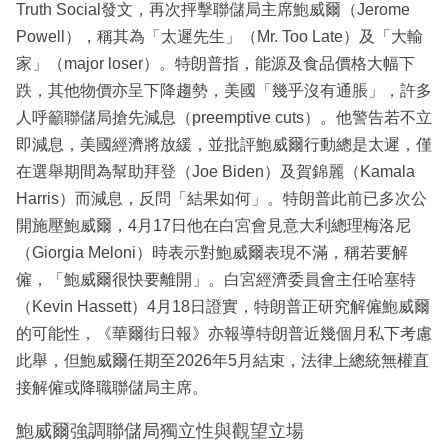
Truth Social發文，再次抨擊聯儲局主席鮑威爾（Jerome
Powell），稱其為「太遲先生」（Mr. Too Late）及「大輸
家」（major loser）。特朗普指，能源及食品價格大幅下
跌，其他物價亦呈下降趨勢，美國「幾乎沒有通脹」，許多
人呼籲聯儲局搶先減息（preemptive cuts）。他警告若不立
即減息，美國經濟將放緩，並批評鮑威爾行動總是太遲，僅
在選舉期間為幫助拜登（Joe Biden）及賀錦麗（Kamala
Harris）而減息，反問「結果如何」。特朗普此前已多次公
開施壓鮑威爾，4月17日他在白宮會見意大利總理梅洛尼
（Giorgia Meloni）時表示對鮑威爾表現不滿，稱若要解
僱，「鮑威爾很快要離開」。白宮經濟委員會主任哈塞特
（Kevin Hassett）4月18日證實，特朗普正研究解僱鮑威爾
的可能性，《華爾街日報》亦報導特朗普近幾個月私下考慮
此舉，但鮑威爾任期至2026年5月結束，法律上總統無權直
接解僱或降職聯儲局主席。
鮑威爾強調聯儲局獨立性與觀望立場