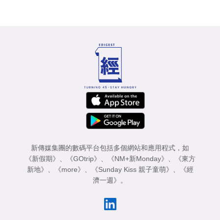
新傳媒集團的數碼平台包括多個網站和應用程式，如
《新假期》
、
《GOtrip》
、
《NM+新Monday》
、
《東方
新地》
、
《more》
、
《Sunday Kiss 親子童萌》
、
《經
濟一週》
。