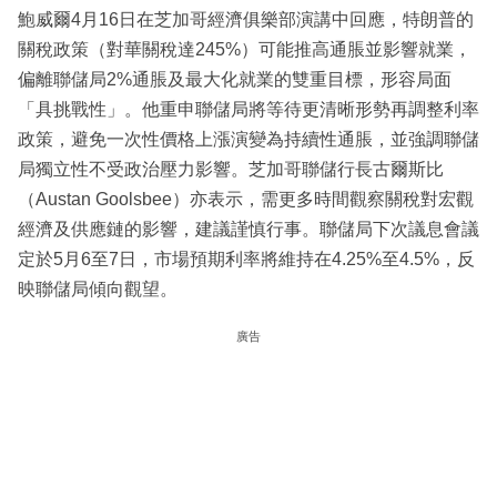
鮑威爾4月16日在芝加哥經濟俱樂部演講中回應，特朗普的
關稅政策（對華關稅達245%）可能推高通脹並影響就業，
偏離聯儲局2%通脹及最大化就業的雙重目標，形容局面
「具挑戰性」。他重申聯儲局將等待更清晰形勢再調整利率
政策，避免一次性價格上漲演變為持續性通脹，並強調聯儲
局獨立性不受政治壓力影響。芝加哥聯儲行長古爾斯比
（Austan Goolsbee）亦表示，需更多時間觀察關稅對宏觀
經濟及供應鏈的影響，建議謹慎行事。聯儲局下次議息會議
定於5月6至7日，市場預期利率將維持在4.25%至4.5%，反
映聯儲局傾向觀望。
廣告