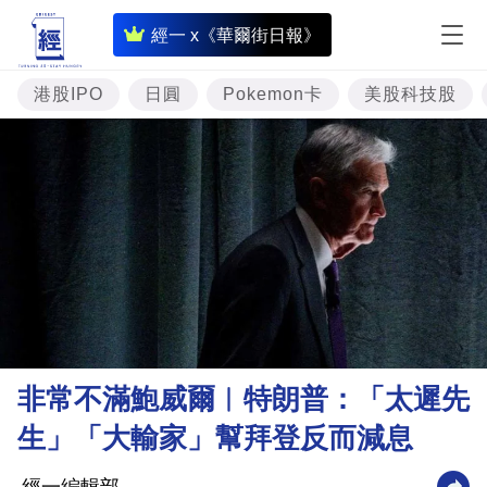
即
經一 x《華爾街日報》
時
財
港股IPO
日圓
Pokemon卡
美股科技股
經
專
題
投
資
樓
市
理
非常不滿鮑威爾︳特朗普：「太遲先
財
生」「大輸家」幫拜登反而減息
商
業