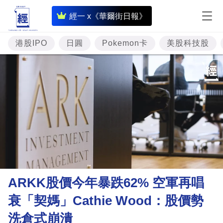
即
經一 x《華爾街日報》
時
財
港股IPO
日圓
Pokemon卡
美股科技股
經
專
題
投
資
樓
市
理
ARKK股價今年暴跌62% 空軍再唱
財
衰「契媽」Cathie Wood：股價勢
商
洗倉式崩潰
業