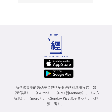
新傳媒集團的數碼平台包括多個網站和應用程式，如
《新假期》
、
《GOtrip》
、
《NM+新Monday》
、
《東方
新地》
、
《more》
、
《Sunday Kiss 親子童萌》
、
《經
濟一週》
。