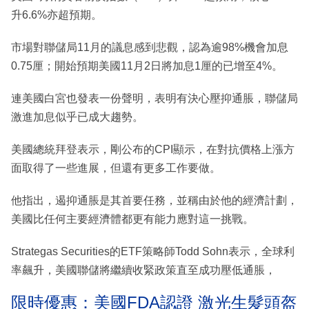
升6.6%亦超預期。
市場對聯儲局11月的議息感到悲觀，認為逾98%機會加息
0.75厘；開始預期美國11月2日將加息1厘的已增至4%。
連美國白宮也發表一份聲明，表明有決心壓抑通脹，聯儲局
激進加息似乎已成大趨勢。
美國總統拜登表示，剛公布的CPI顯示，在對抗價格上漲方
面取得了一些進展，但還有更多工作要做。
他指出，遏抑通脹是其首要任務，並稱由於他的經濟計劃，
美國比任何主要經濟體都更有能力應對這一挑戰。
Strategas Securities的ETF策略師Todd Sohn表示，全球利
率飆升，美國聯儲將繼續收緊政策直至成功壓低通脹，
限時優惠：美國FDA認證 激光生髮頭盔