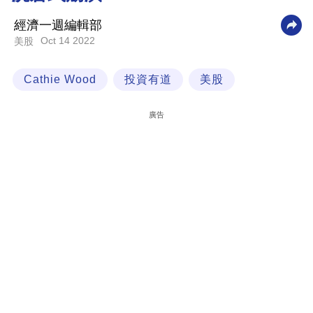
科
經濟一週編輯部
技
Oct 14 2022
美股
職
Cathie Wood
投資有道
美股
場
生
廣告
活
時
事
專
欄
訂
閱
專
區