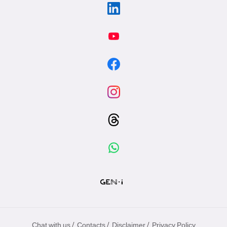
/
/
/
Chat with us
Contacts
Disclaimer
Privacy Policy