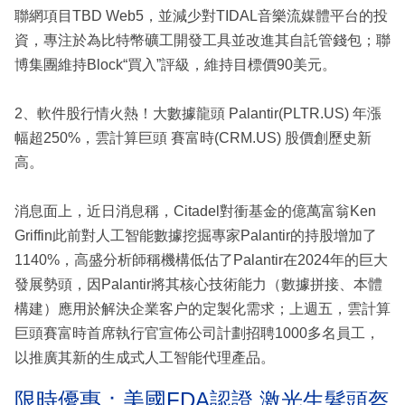
聯網項目TBD Web5，並減少對TIDAL音樂流媒體平台的投
資，專注於為比特幣礦工開發工具並改進其自託管錢包；聯
博集團維持Block“買入”評級，維持目標價90美元。
2、軟件股行情火熱！大數據龍頭 Palantir(PLTR.US) 年漲
幅超250%，雲計算巨頭 賽富時(CRM.US) 股價創歷史新
高。
消息面上，近日消息稱，Citadel對衝基金的億萬富翁Ken
Griffin此前對人工智能數據挖掘專家Palantir的持股增加了
1140%，高盛分析師稱機構低估了Palantir在2024年的巨大
發展勢頭，因Palantir將其核心技術能力（數據拼接、本體
構建）應用於解決企業客户的定製化需求；上週五，雲計算
巨頭賽富時首席執行官宣佈公司計劃招聘1000多名員工，
以推廣其新的生成式人工智能代理產品。
限時優惠：美國FDA認證 激光生髮頭盔