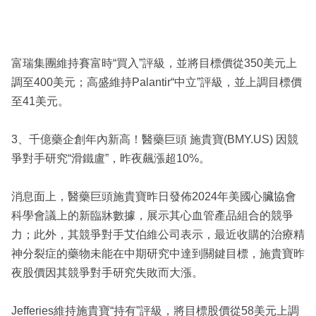
富瑞集團維持賽富時“買入”評級，並將目標價從350美元上
調至400美元；高盛維持Palantir“中立”評級，並上調目標價
至41美元。
3、千億藥企創年內新高！醫藥巨頭 施貴寶(BMY.US) 因競
爭對手研究“滑鐵盧”，昨夜飆漲超10%。
消息面上，醫藥巨頭施貴寶昨日發佈2024年美國心臟協會
科學會議上的新臨牀數據，展示其心血管產品組合的競爭
力；此外，其競爭對手艾伯維公司表示，最近收購的治療精
神分裂症的藥物未能在中期研究中達到關鍵目標，施貴寶昨
夜股價因其競爭對手研究失敗而大漲。
Jefferies維持施貴寶“持有”評級，將目標股價從58美元上調