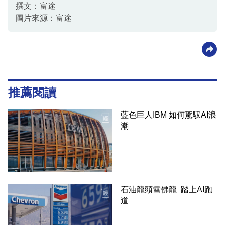
撰文：富途
圖片來源：富途
推薦閱讀
藍色巨人IBM 如何駕馭AI浪
潮
石油龍頭雪佛龍 踏上AI跑
道