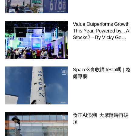
Value Outperforms Growth
This Year, Powered by... AI
Stocks?－By Vicky Ge
Huang,WSJ
SpaceX會收購Tesla嗎｜格
爾專欄
食正AI浪潮 大摩隨時再破
頂