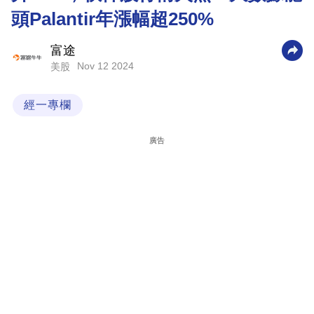
頭Palantir年漲幅超250%
科
技
富途
職
Nov 12 2024
美股
場
經一專欄
生
活
廣告
時
事
專
欄
訂
閱
專
區