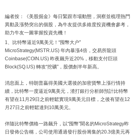
編者按：《美股掘金》每日緊跟市場動態，洞察並梳理熱門
異動及漲勢突出的個股，為牛友提供多維度投資機會參考，
助力牛友一圖掌握投資先機！
1、比特幣逼近9萬美元！“囤幣大户”
MicroStrategy(MSTR.US) 年內暴漲4倍，交易所龍頭
Coinbase(COIN.US) 昨夜飆升近20%，移動支付巨頭
Block(SQ.US) 轉攻“挖礦”，股價創半年新高。
消息面上，特朗普贏得美國大選後的加密貨幣上漲行情持
續，比特幣一度逼近9萬美元，渣打銀行分析師預計比特幣
有望在11月29日之前輕鬆實現9萬美元目標，之後有望在12
月27日之前輕鬆達到10萬美元。
伴隨比特幣價格一路飆升，以“囤幣”聞名的MicroStrategy昨
日發佈公告稱，公司使用通過發行股份籌集的20.3億美元再