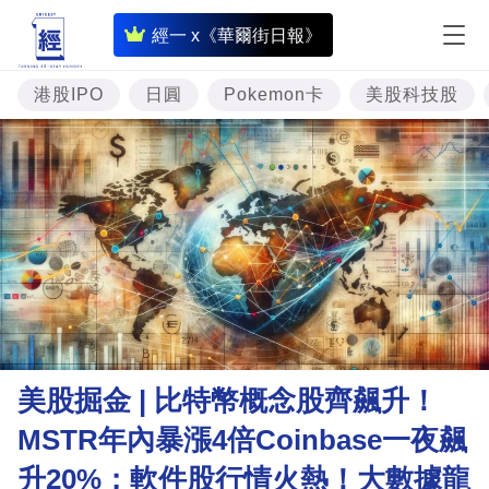
即
經一 x《華爾街日報》
時
財
港股IPO
日圓
Pokemon卡
美股科技股
經
專
題
投
資
樓
市
理
美股掘金 | 比特幣概念股齊飆升！
財
MSTR年內暴漲4倍Coinbase一夜飆
商
升20%；軟件股行情火熱！大數據龍
業