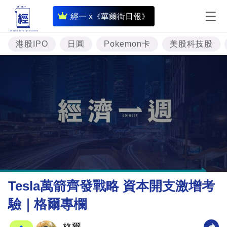
即
經一 x《華爾街日報》
時
財
港股IPO
日圓
Pokemon卡
美股科技股
經
專
題
投
資
樓
市
理
Tesla萬箭齊發戰略 資本開支激增考
財
驗｜格爾專欄
商
業