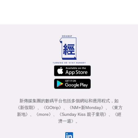
新傳媒集團的數碼平台包括多個網站和應用程式，如
《新假期》
、
《GOtrip》
、
《NM+新Monday》
、
《東方
新地》
、
《more》
、
《Sunday Kiss 親子童萌》
、
《經
濟一週》
。