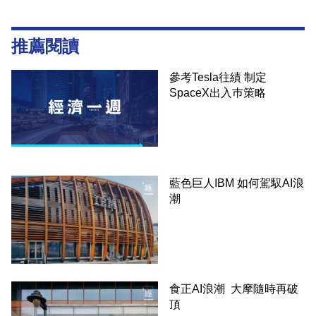
推薦閱讀
參考Tesla往績 制定
SpaceX出入巿策略
藍色巨人IBM 如何駕馭AI浪
潮
食正AI浪潮 大摩隨時再破
頂