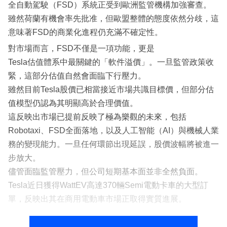
全自動駕駛（FSD）系統正受到歐洲監管機構加強審查。
雖然荷蘭有機會率先批准，但歐盟整體的態度依然分歧，這
意味著FSD的商業化進程仍充滿不確定性。
對市場而言，FSD不僅是一項功能，更是
Tesla估值體系中最關鍵的「軟件溢價」。一旦監管政策收
緊，這部分估值自然會面臨下行壓力。
雖然目前Tesla股價已相當接近市場共識目標價，但部分估
值模型仍認為其明顯高於合理價值。
這反映出市場已提前反映了極為樂觀的未來，包括
Robotaxi、FSD全面落地，以及人工智能（AI）與機械人業
務的變現能力。一旦任何環節出現延誤，股價波幅將被進一
步放大。
儘管面臨監管壓力，但公司短期基本面並非全然負面。
Tesla近日獲得WattEV高達370輛Semi電動卡車的大型訂
單，反映出其在商用電動車市場正取得實質進展。