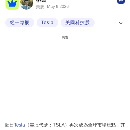
格爾
May 8 2026
美股
科
技
經一專欄
Tesla
美國科技股
職
納斯達克指數
場
廣告
生
活
時
事
專
欄
訂
閱
專
近日
Tesla
（美股代號：TSLA）再次成為全球市場焦點，其
區