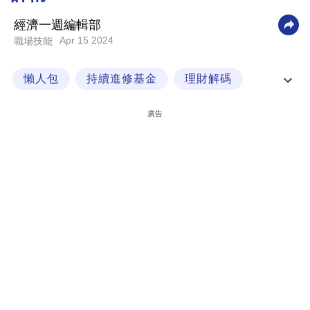
科
經濟一週編輯部
技
Apr 15 2024
職場技能
職
懶人包
持續進修基金
理財解碼
場
經一提你
生
廣告
活
時
事
專
欄
訂
閱
專
區