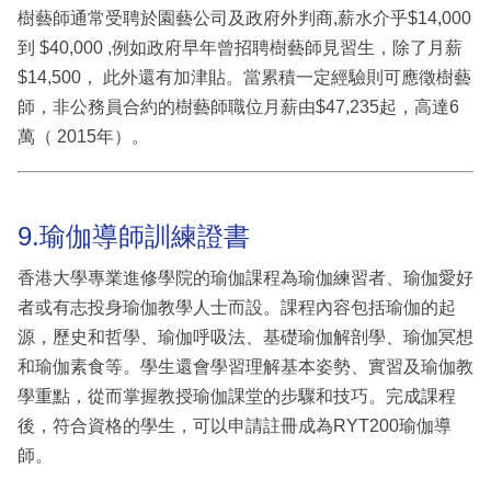
樹藝師通常受聘於園藝公司及政府外判商,薪水介乎$14,000
到 $40,000 ,例如政府早年曾招聘樹藝師見習生，除了月薪
$14,500， 此外還有加津貼。當累積一定經驗則可應徵樹藝
師，非公務員合約的樹藝師職位月薪由$47,235起，高達6
萬（ 2015年）。
9.瑜伽導師訓練證書
香港大學專業進修學院的瑜伽課程為瑜伽練習者、瑜伽愛好
者或有志投身瑜伽教學人士而設。課程內容包括瑜伽的起
源，歷史和哲學、瑜伽呼吸法、基礎瑜伽解剖學、瑜伽冥想
和瑜伽素食等。學生還會學習理解基本姿勢、實習及瑜伽教
學重點，從而掌握教授瑜伽課堂的步驟和技巧。完成課程
後，符合資格的學生，可以申請註冊成為RYT200瑜伽導
師。