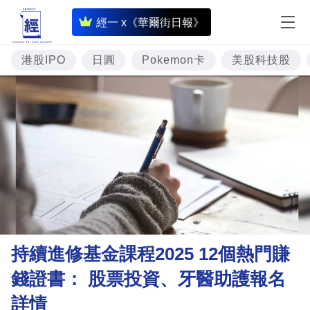
即
經一 x《華爾街日報》
時
財
港股IPO
日圓
Pokemon卡
美股科技股
經
專
題
投
資
樓
市
理
持續進修基金課程2025 12個熱門賺
財
錢證書： 股票投資、牙醫助護報名
商
詳情
業