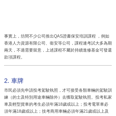
事實上，坊間不少公司推出QAS證書保安培訓課程 ，例如
香港人力資源有限公司、衞安等公司，課程連考試大多為期
兩天，不過需要留意，上述課程不屬於持續進修基金可發還
款項課程。
2. 車牌
市民必須先申請投考駕駛執照，才可接受各類車輛的駕駛訓
練（的士及特別用途車輛除外）去獲取駕駛執照。投考私家
車及輕型貨車的考生必須年滿18歲或以上；投考電單車必
須年滿18歲或以上；技考商用車輛必須年滿21歲或以上及