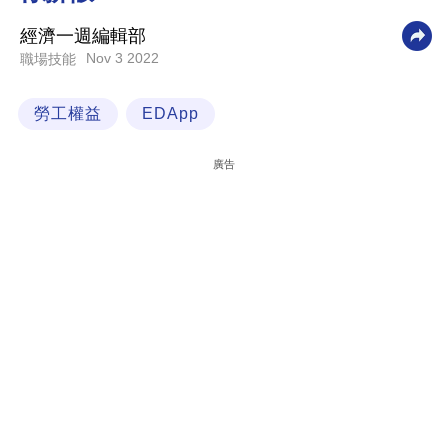
科
經濟一週編輯部
技
Nov 3 2022
職場技能
職
勞工權益
EDApp
場
生
廣告
活
時
事
專
欄
訂
閱
專
區