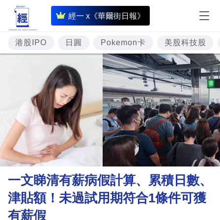
即
經一 x《華爾街日報》
時
財
港股IPO
日圓
Pokemon卡
美股科技股
經
專
題
投
資
樓
市
理
一文睇清有薪病假計算、累積日數、
財
津貼額！未過試用期符合1條件可獲
商
有薪假
業