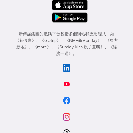
新傳媒集團的數碼平台包括多個網站和應用程式，如
《新假期》
、
《GOtrip》
、
《NM+新Monday》
、
《東方
新地》
、
《more》
、
《Sunday Kiss 親子童萌》
、
《經
濟一週》
。