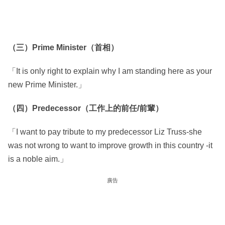
（三）Prime Minister（首相）
「It is only right to explain why I am standing here as your
new Prime Minister.」
（四）Predecessor（工作上的前任/前輩）
「I want to pay tribute to my predecessor Liz Truss-she
was not wrong to want to improve growth in this country -it
is a noble aim.」
廣告