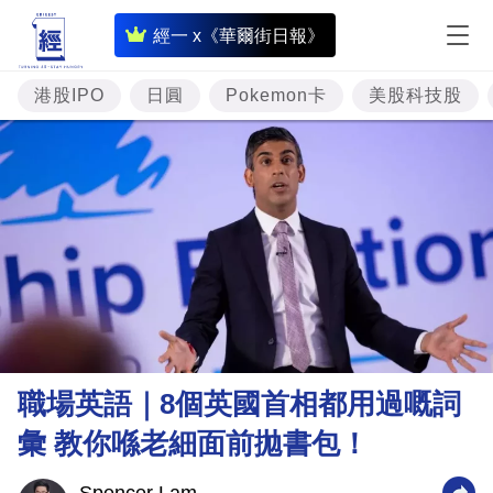
即
經一 x《華爾街日報》
時
財
港股IPO
日圓
Pokemon卡
美股科技股
經
專
題
投
資
樓
市
理
職場英語｜8個英國首相都用過嘅詞
財
彙 教你喺老細面前拋書包！
商
業