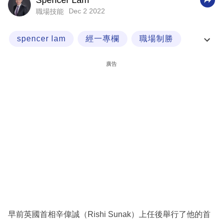
Spencer Lam
Dec 2 2022
職場技能
科
技
spencer lam
經一專欄
職場制勝
職
職場英語
場
廣告
生
活
時
事
專
欄
訂
閱
專
早前英國首相辛偉誠（Rishi Sunak）上任後舉行了他的首
區