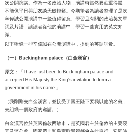
次公開演講。作為一名政治人物，演講時當然要莊重得體，
不能像平日與朋友談天般輕鬆。今期筆者為讀者整理了是次
辛偉誠公開演講中一些值得留意、學習且有關的政治英文單
詞及片語，讓讀者從他的演講中，學習一些實用的英文知
識。
以下輯錄一些辛偉誠在公開演講中，提到的英語詞彙。
（一）Buckingham palace（白金漢宮）
原文：「I have just been to Buckingham palace and
accepted His Majesty the King’s invitation to form a
government in his name.」
（我剛剛去白金漢宮，並接受了國王陛下要我以他的名義，
去組織一個政府的邀請。）
白金漢宮位於英國倫敦西敏市，是英國君主於倫敦的主要寢
宮及辦公處，國家慶典和皇室歡迎禮都會在此舉行。它同時