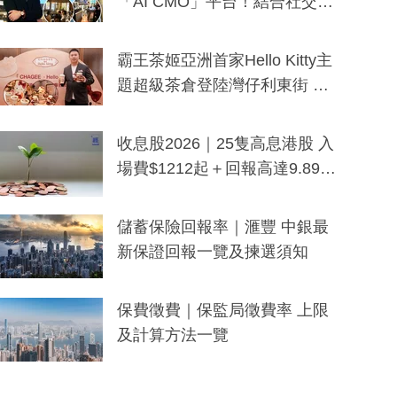
「AI CMO」平台！結合社交聆
聽與廣東話大模型 助中小企數
分鐘生成「貼地」宣傳短片
霸王茶姬亞洲首家Hello Kitty主
題超級茶倉登陸灣仔利東街 推
出首創「伯爵紅茶色」Hello Kitt
y及香港限定特調系列
收息股2026｜25隻高息港股 入
場費$1212起＋回報高達9.89
厘！持續更新
儲蓄保險回報率｜滙豐 中銀最
新保證回報一覽及揀選須知
保費徵費｜保監局徵費率 上限
及計算方法一覽