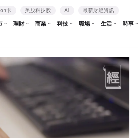
mon卡
美股科技股
AI
最新財經資訊
市
理財
商業
科技
職場
生活
時事