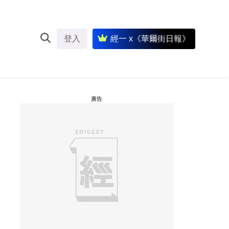
登入
經一 x《華爾街日報》
廣告