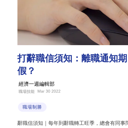
打辭職信須知：離職通知期
假？
經濟一週編輯部
Mar 30 2022
職場技能
職場制勝
辭職信須知｜每年到辭職轉工旺季，總會有同事問HR：