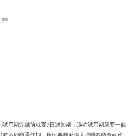
廣告
到試用期完結前就要7日通知期；過咗試用期就要一個
以有不同嘅通知期，所以要睇返你入職時簽嘅合約作