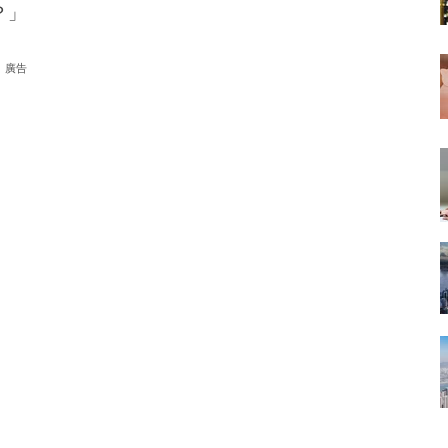
？」
廣告