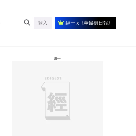
登入
經一 x《華爾街日報》
廣告