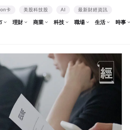
mon卡
美股科技股
AI
最新財經資訊
市
理財
商業
科技
職場
生活
時事