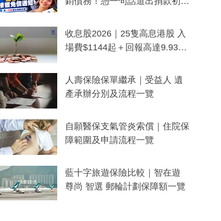
銷債務！憑一句話道出捐款初
衷：加州26萬人接獲免債通知、
一度被誤當詐騙手段
收息股2026｜25隻高息港股 入
場費$1144起＋回報高達9.93
厘！持續更新
人壽保險保單繼承｜受益人 遺
產承辦分別及流程一覽
自願醫保支氣管炎索償｜住院保
障範圍及申請流程一覽
藍十字旅遊保險比較｜智在遊
尊尚 智選 郵輪計劃保障額一覽