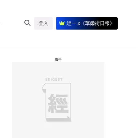
登入
經一 x《華爾街日報》
廣告