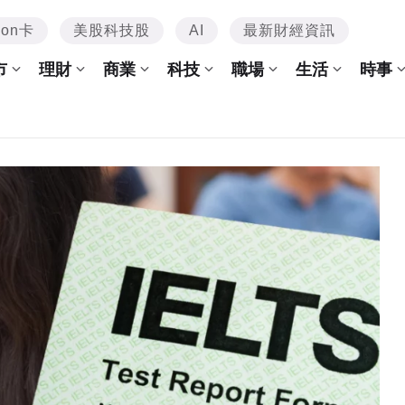
mon卡
美股科技股
AI
最新財經資訊
市
理財
商業
科技
職場
生活
時事