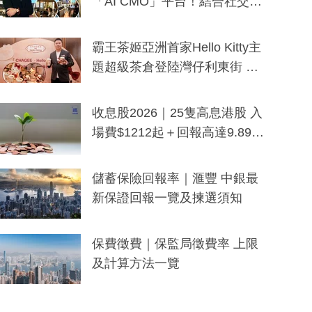
「AI CMO」平台！結合社交聆
聽與廣東話大模型 助中小企數
分鐘生成「貼地」宣傳短片
霸王茶姬亞洲首家Hello Kitty主
題超級茶倉登陸灣仔利東街 推
出首創「伯爵紅茶色」Hello Kitt
y及香港限定特調系列
收息股2026｜25隻高息港股 入
場費$1212起＋回報高達9.89
厘！持續更新
儲蓄保險回報率｜滙豐 中銀最
新保證回報一覽及揀選須知
保費徵費｜保監局徵費率 上限
及計算方法一覽