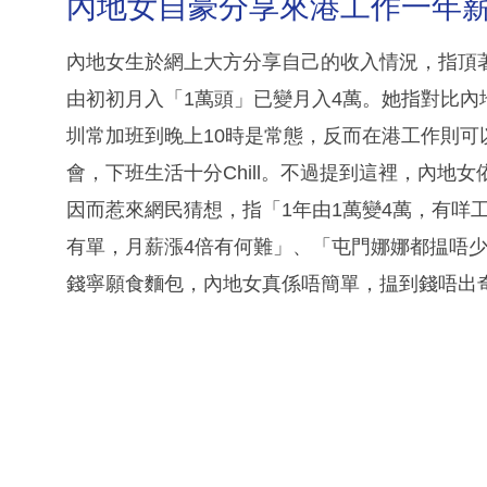
內地女自豪分享來港工作一年薪
內地女生於網上大方分享自己的收入情況，指頂
由初初月入「1萬頭」已變月入4萬。她指對比內地，香港
圳常加班到晚上10時是常態，反而在港工作則可以準
會，下班生活十分Chill。不過提到這裡，內
因而惹來網民猜想，指「1年由1萬變4萬，有咩
有單，月薪漲4倍有何難」、「屯門娜娜都揾唔
錢寧願食麵包，內地女真係唔簡單，揾到錢唔出