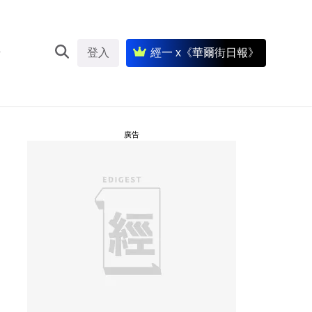
登入
經一 x《華爾街日報》
廣告