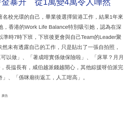
金暴升 從1萬變4萬令人嘩然
著名校光環的自己，畢業後選擇留港工作，結果1年來
的Work Life Balance特別吸引她，認為在深
時7時下班，下班後更會與自己Team的Leader聚
地女依然未有透露自己的工作，只是貼出了一張自拍照，
工可以做」、「著成咁實係做保險啦」、「床單？月月
少，長揾長有，咸伯越派錢越開心，其他綜援呀伯派完
奇」、「係咪廟街返工，人工咁高」。
廣告