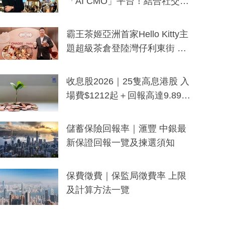
「AI CMO」平台！結合社交聆
聽與廣東話大模型 助中小企數
分鐘生成「貼地」宣傳短片
霸王茶姬亞洲首家Hello Kitty主
題超級茶倉登陸灣仔利東街 推
出首創「伯爵紅茶色」Hello Kitt
y及香港限定特調系列
收息股2026｜25隻高息港股 入
場費$1212起＋回報高達9.89
厘！持續更新
儲蓄保險回報率｜滙豐 中銀最
新保證回報一覽及揀選須知
保費徵費｜保監局徵費率 上限
及計算方法一覽