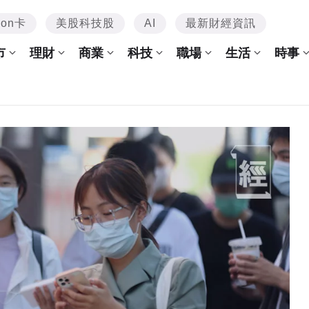
mon卡
美股科技股
AI
最新財經資訊
市
理財
商業
科技
職場
生活
時事